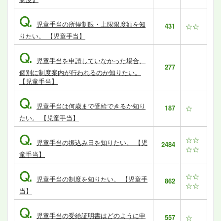
Q.
児童手当の所得制限・上限限度額を知
431
☆☆
りたい。 【児童手当】
Q.
児童手当を申請していなかった場合、
277
個別に制度案内が行われるのか知りたい。
【児童手当】
Q.
児童手当は何歳まで受給できるか知り
187
☆
たい。 【児童手当】
Q.
☆☆
児童手当の振込み日を知りたい。 【児
2484
☆☆
童手当】
Q.
☆☆
児童手当の制度を知りたい。 【児童手
862
☆☆
当】
Q.
児童手当の受給証明書はどのように申
557
☆