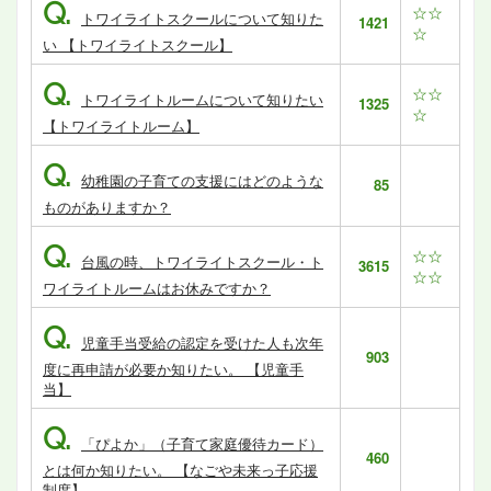
Q.
☆☆
トワイライトスクールについて知りた
1421
☆
い 【トワイライトスクール】
Q.
☆☆
トワイライトルームについて知りたい
1325
☆
【トワイライトルーム】
Q.
幼稚園の子育ての支援にはどのような
85
ものがありますか？
Q.
☆☆
台風の時、トワイライトスクール・ト
3615
☆☆
ワイライトルームはお休みですか？
Q.
児童手当受給の認定を受けた人も次年
903
度に再申請が必要か知りたい。 【児童手
当】
Q.
「ぴよか」（子育て家庭優待カード）
460
とは何か知りたい。 【なごや未来っ子応援
制度】