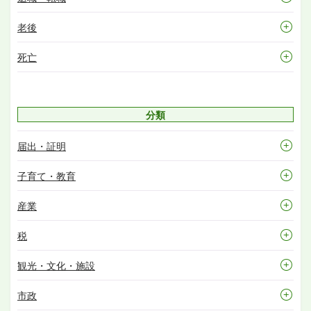
老後
死亡
分類
届出・証明
子育て・教育
産業
税
観光・文化・施設
市政