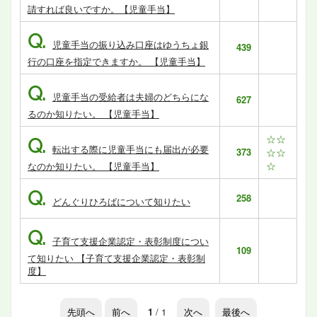
請すれば良いですか。【児童手当】
Q.
児童手当の振り込み口座はゆうちょ銀
439
行の口座を指定できますか。 【児童手当】
Q.
児童手当の受給者は夫婦のどちらにな
627
るのか知りたい。 【児童手当】
☆☆
Q.
転出する際に児童手当にも届出が必要
373
☆☆
☆
なのか知りたい。 【児童手当】
Q.
258
どんぐりひろばについて知りたい
Q.
子育て支援企業認定・表彰制度につい
109
て知りたい 【子育て支援企業認定・表彰制
度】
先頭へ
前へ
1
/ 1
次へ
最後へ