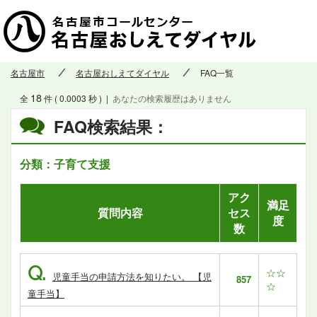
名古屋市
名古屋おしえてダイヤル
FAQ一覧
18
全
件 ( 0.0003 秒 )
|
あなたの検索履歴はありません
FAQ検索結果：
分類：子育て支援
アク
満足
質問内容
セス
度
数
Q.
☆☆
児童手当の申請方法を知りたい。 【児
857
☆
童手当】