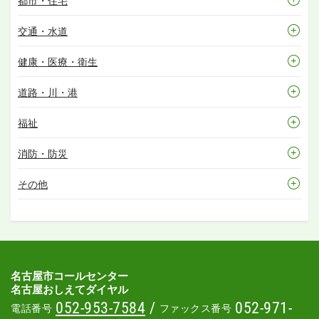
都市・住宅
交通・水道
健康・医療・衛生
道路・川・港
福祉
消防・防災
その他
名古屋市コールセンター
名古屋おしえてダイヤル
052-953-7584
/
052-971-
電話番号
ファックス番号