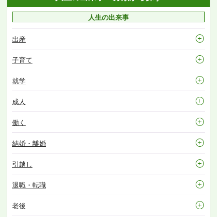
人生の出来事
出産
子育て
就学
成人
働く
結婚・離婚
引越し
退職・転職
老後