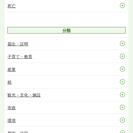
死亡
分類
届出・証明
子育て・教育
産業
税
観光・文化・施設
市政
環境