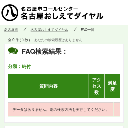
名古屋市
名古屋おしえてダイヤル
FAQ一覧
0
全
件 ( 0 秒 )
|
あなたの検索履歴はありません
FAQ検索結果：
分類：納付
アク
満足
質問内容
セス
度
数
データはありません。別の検索方法を実行してください。