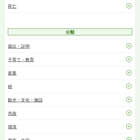
死亡
分類
届出・証明
子育て・教育
産業
税
観光・文化・施設
市政
環境