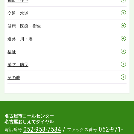
都市・住宅
交通・水道
健康・医療・衛生
道路・川・港
福祉
消防・防災
その他
名古屋市コールセンター
名古屋おしえてダイヤル
052-953-7584
/
052-971-
電話番号
ファックス番号