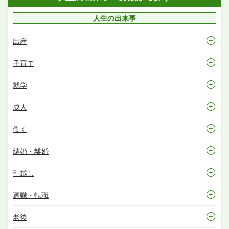
人生の出来事
出産
子育て
就学
成人
働く
結婚・離婚
引越し
退職・転職
老後