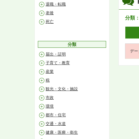
退職・転職
老後
分類
死亡
分類
デー
届出・証明
子育て・教育
産業
税
観光・文化・施設
市政
環境
都市・住宅
交通・水道
健康・医療・衛生