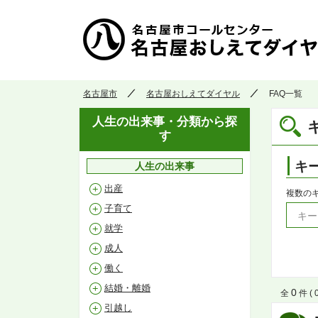
名古屋市
名古屋おしえてダイヤル
FAQ一覧
人生の出来事・分類から探
す
キ
人生の出来事
出産
複数の
子育て
就学
成人
働く
結婚・離婚
0
全
件 ( 0
引越し