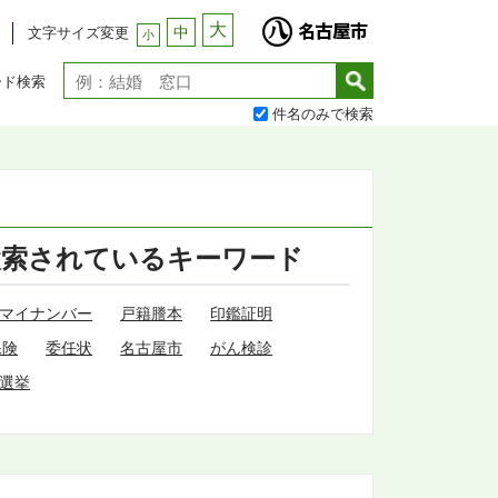
大
中
文字サイズ変更
小
ード検索
件名のみで検索
検索されているキーワード
マイナンバー
戸籍謄本
印鑑証明
保険
委任状
名古屋市
がん検診
選挙