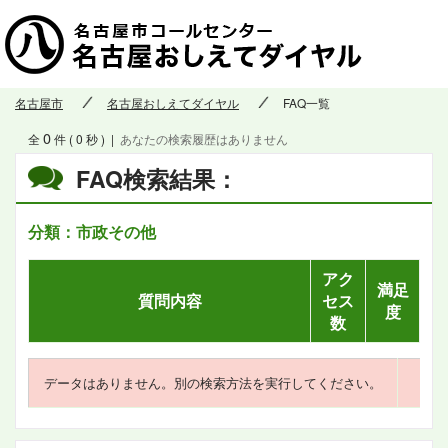
名古屋市
名古屋おしえてダイヤル
FAQ一覧
0
全
件 ( 0 秒 )
|
あなたの検索履歴はありません
FAQ検索結果：
分類：市政その他
アク
満足
質問内容
セス
度
数
データはありません。別の検索方法を実行してください。