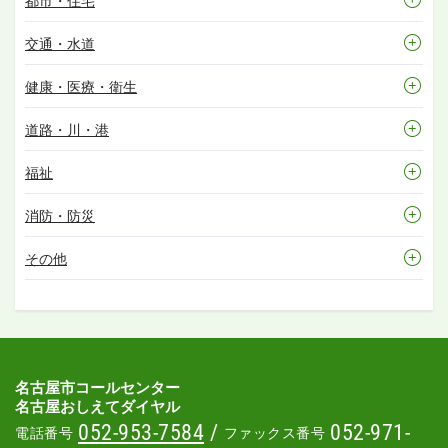
都市・住宅
交通・水道
健康・医療・衛生
道路・川・港
福祉
消防・防災
その他
名古屋市コールセンター
名古屋おしえてダイヤル
052-953-7584
/
052-971-
電話番号
ファックス番号