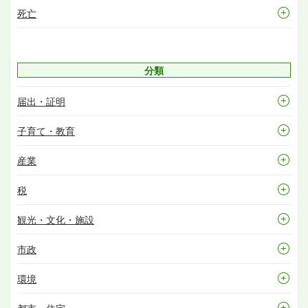
死亡
分類
届出・証明
子育て・教育
産業
税
観光・文化・施設
市政
環境