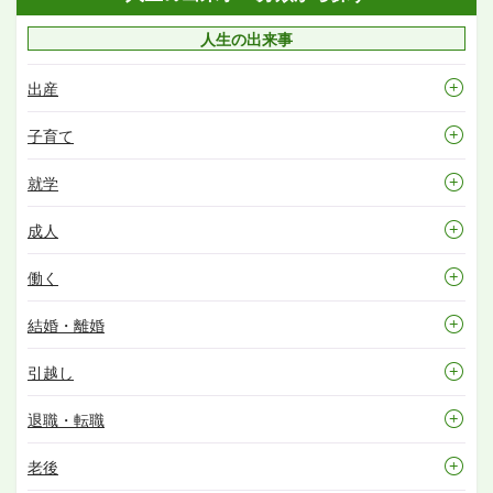
人生の出来事
出産
子育て
就学
成人
働く
結婚・離婚
引越し
退職・転職
老後