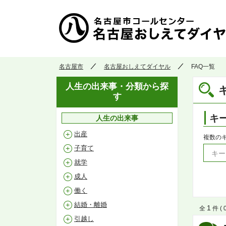
名古屋市
名古屋おしえてダイヤル
FAQ一覧
人生の出来事・分類から探
す
キ
人生の出来事
出産
複数の
子育て
就学
成人
働く
結婚・離婚
1
全
件 ( 
引越し