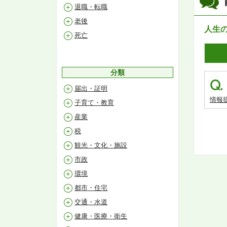
退職・転職
老後
人生
死亡
分類
Q.
届出・証明
情報
子育て・教育
産業
税
観光・文化・施設
市政
環境
都市・住宅
交通・水道
健康・医療・衛生