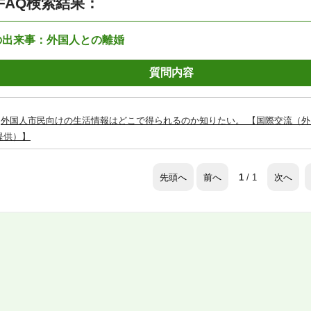
FAQ検索結果：
の出来事：外国人との離婚
質問内容
外国人市民向けの生活情報はどこで得られるのか知りたい。 【国際交流（
提供）】
先頭へ
前へ
次へ
1
/ 1