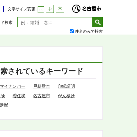
大
中
文字サイズ変更
小
ード検索
件名のみで検索
検索されているキーワード
マイナンバー
戸籍謄本
印鑑証明
保険
委任状
名古屋市
がん検診
選挙