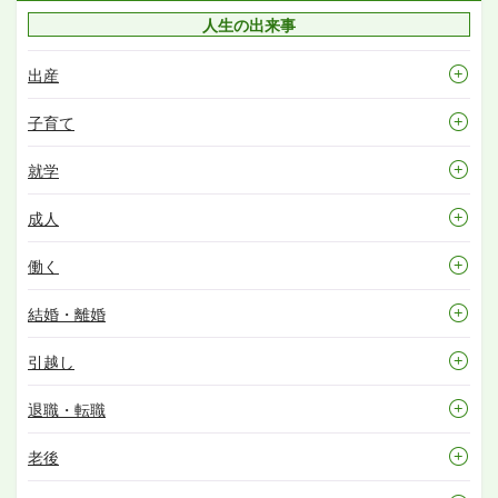
人生の出来事
出産
子育て
就学
成人
働く
結婚・離婚
引越し
退職・転職
老後