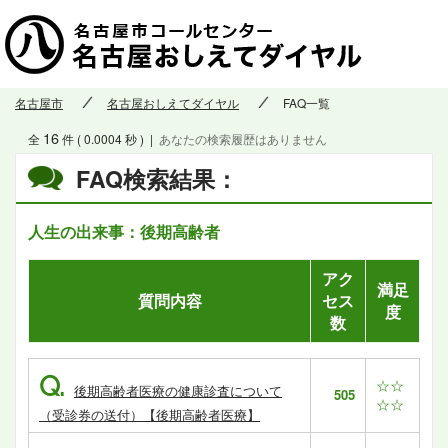
名古屋市
名古屋おしえてダイヤル
FAQ一覧
16
全
件 ( 0.0004 秒 )
|
あなたの検索履歴はありません
FAQ検索結果：
人生の出来事：後期高齢者
アク
満足
質問内容
セス
度
数
Q.
☆☆
後期高齢者医療の健康診査について
505
☆☆
（受診券の送付）【後期高齢者医療】