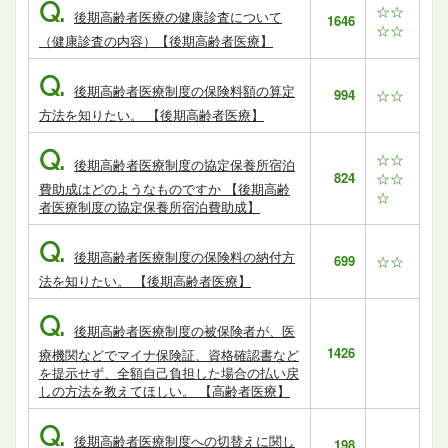
Q.
☆☆
後期高齢者医療の健康診査について
1646
☆☆
（健康診査の内容）【後期高齢者医療】
Q.
後期高齢者医療制度の保険料額の算定
994
☆☆
方法を知りたい。 【後期高齢者医療】
Q.
☆☆
後期高齢者医療制度の協定保養所宿泊
824
☆☆
費助成はどのようなものですか 【後期高齢
☆
者医療制度の協定保養所宿泊費助成】
Q.
後期高齢者医療制度の保険料の納付方
699
☆☆
法を知りたい。 【後期高齢者医療】
Q.
後期高齢者医療制度の被保険者が、医
1426
療機関などでマイナ保険証、資格確認書など
を提示せず、全額自己負担した場合の払い戻
しの方法を教えてほしい。 【高齢者医療】
Q.
後期高齢者医療制度への切替えに関し
198