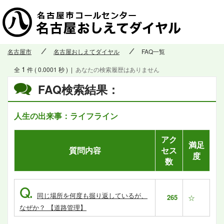
名古屋市
名古屋おしえてダイヤル
FAQ一覧
1
全
件 ( 0.0001 秒 )
|
あなたの検索履歴はありません
FAQ検索結果：
人生の出来事：ライフライン
アク
満足
質問内容
セス
度
数
Q.
同じ場所を何度も掘り返しているが、
265
☆
なぜか？ 【道路管理】