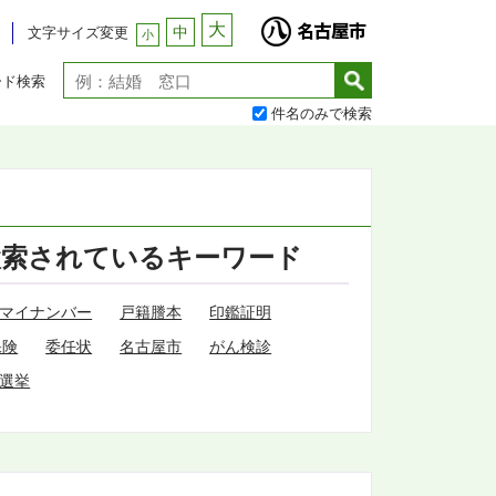
大
中
文字サイズ変更
小
ード検索
件名のみで検索
検索されているキーワード
マイナンバー
戸籍謄本
印鑑証明
保険
委任状
名古屋市
がん検診
選挙