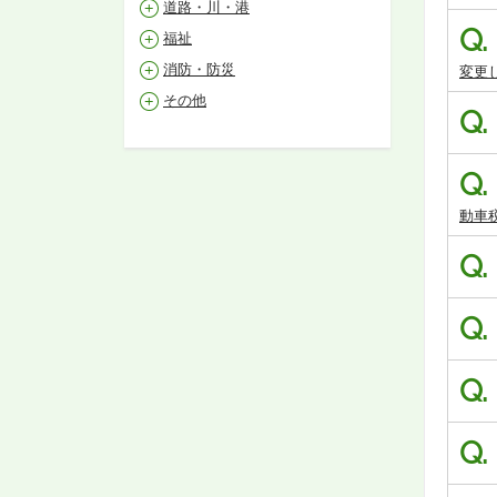
道路・川・港
Q.
福祉
消防・防災
変更
その他
Q.
Q.
動車
Q.
Q.
Q.
Q.