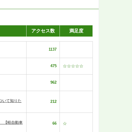
アクセス数
満足度
1137
475
☆☆☆☆☆
962
ついて知りた
212
。 【軽自動車
66
☆