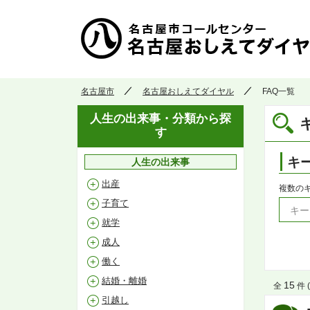
名古屋市
名古屋おしえてダイヤル
FAQ一覧
人生の出来事・分類から探
す
キ
人生の出来事
出産
複数の
子育て
就学
成人
働く
結婚・離婚
15
全
件 (
引越し