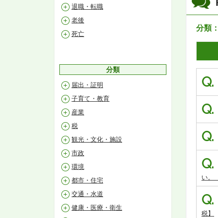
退職・転職
老後
分類
死亡
分類
Q.
届出・証明
子育て・教育
Q.
産業
税
Q.
観光・文化・施設
市政
Q.
環境
い。
都市・住宅
交通・水道
Q.
健康・医療・衛生
税】