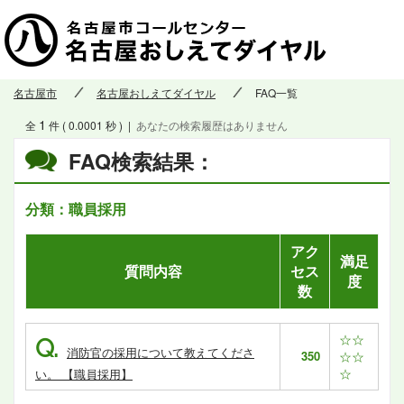
名古屋市
名古屋おしえてダイヤル
FAQ一覧
1
全
件 ( 0.0001 秒 )
|
あなたの検索履歴はありません
FAQ検索結果：
分類：職員採用
アク
満足
質問内容
セス
度
数
☆☆
Q.
消防官の採用について教えてくださ
350
☆☆
☆
い。 【職員採用】