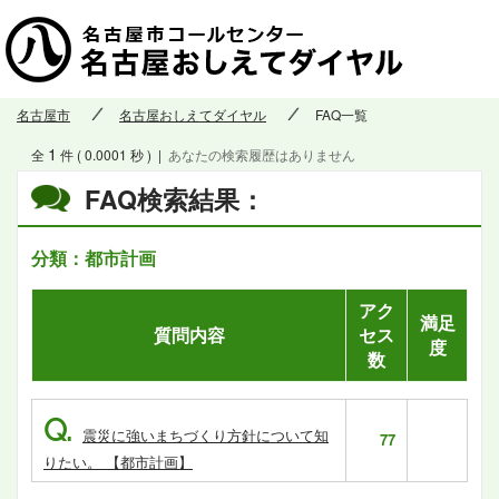
名古屋市
名古屋おしえてダイヤル
FAQ一覧
1
全
件 ( 0.0001 秒 )
|
あなたの検索履歴はありません
FAQ検索結果：
分類：都市計画
アク
満足
質問内容
セス
度
数
Q.
震災に強いまちづくり方針について知
77
りたい。 【都市計画】