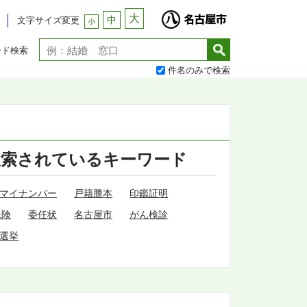
大
中
文字サイズ変更
小
ード検索
件名のみで検索
検索されているキーワード
マイナンバー
戸籍謄本
印鑑証明
保険
委任状
名古屋市
がん検診
選挙