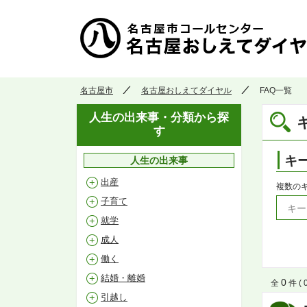
名古屋市
名古屋おしえてダイヤル
FAQ一覧
人生の出来事・分類から探
す
キ
人生の出来事
出産
複数の
子育て
就学
成人
働く
結婚・離婚
0
全
件 ( 0
引越し