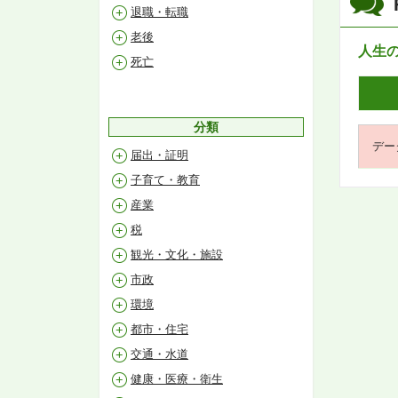
退職・転職
老後
人生
死亡
分類
デー
届出・証明
子育て・教育
産業
税
観光・文化・施設
市政
環境
都市・住宅
交通・水道
健康・医療・衛生