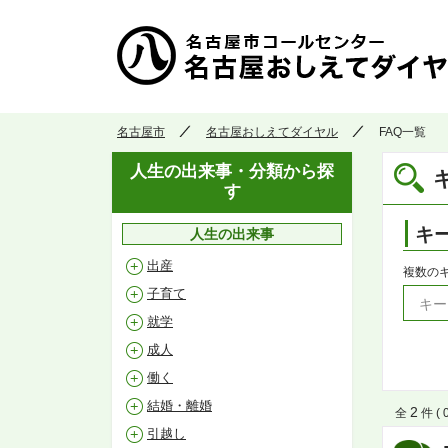
名古屋市
名古屋おしえてダイヤル
FAQ一覧
人生の出来事・分類から探
す
キ
人生の出来事
出産
複数の
子育て
就学
成人
働く
結婚・離婚
2
全
件 ( 
引越し