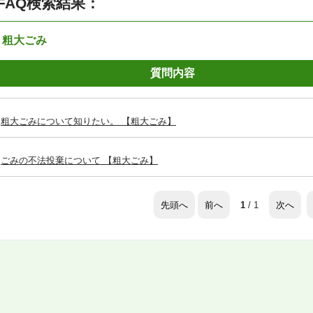
FAQ検索結果：
：粗大ごみ
質問内容
粗大ごみについて知りたい。 【粗大ごみ】
ごみの不法投棄について 【粗大ごみ】
先頭へ
前へ
次へ
1
/ 1