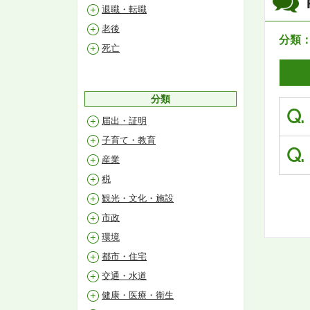
退職・転職
老後
分類
死亡
分類
Q.
届出・証明
子育て・教育
Q.
産業
税
観光・文化・施設
市政
環境
都市・住宅
交通・水道
健康・医療・衛生