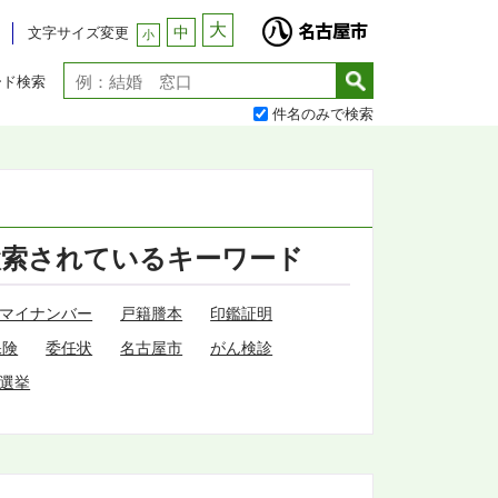
大
中
文字サイズ変更
小
ード検索
件名のみで検索
検索されているキーワード
マイナンバー
戸籍謄本
印鑑証明
保険
委任状
名古屋市
がん検診
選挙