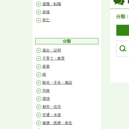
退職・転職
老後
分類
死亡
分類
Q.
届出・証明
子育て・教育
産業
税
観光・文化・施設
市政
環境
都市・住宅
交通・水道
健康・医療・衛生