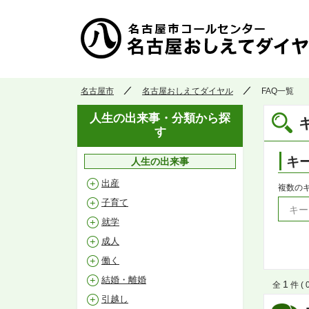
名古屋市
名古屋おしえてダイヤル
FAQ一覧
人生の出来事・分類から探
す
キ
人生の出来事
出産
複数の
子育て
就学
成人
働く
結婚・離婚
1
全
件 ( 
引越し