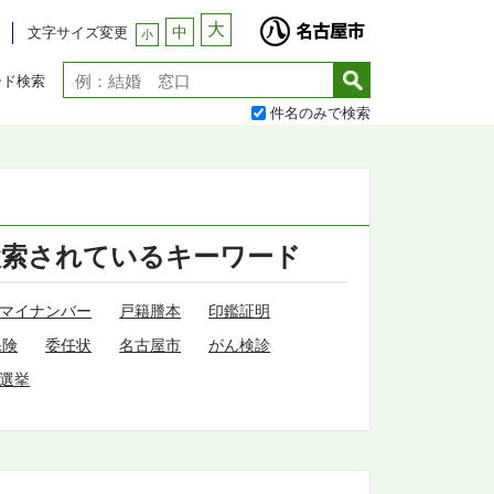
大
中
文字サイズ変更
小
ード検索
件名のみで検索
検索されているキーワード
マイナンバー
戸籍謄本
印鑑証明
保険
委任状
名古屋市
がん検診
選挙