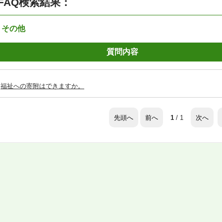
FAQ検索結果：
：その他
質問内容
福祉への寄附はできますか。
先頭へ
前へ
次へ
1
/ 1