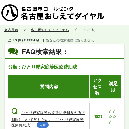
名古屋市
名古屋おしえてダイヤル
FAQ一覧
18
全
件 ( 0.0004 秒 )
|
あなたの検索履歴はありません
FAQ検索結果：
分類：ひとり親家庭等医療費助成
アク
満足
質問内容
セス
度
数
Q.
☆☆
ひとり親家庭等医療費助成制度の所得
☆☆
1821
制限について知りたい。 【ひとり親家庭等
☆
医療費助成】
更新