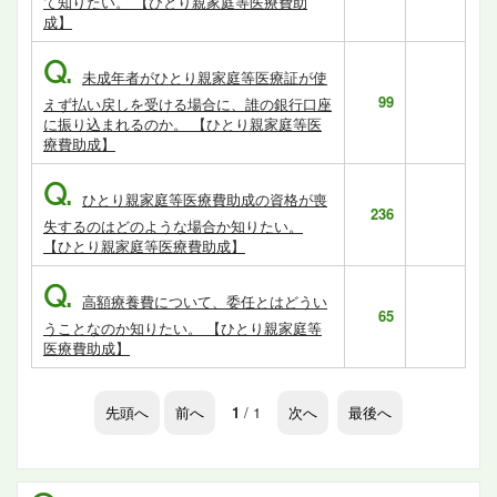
て知りたい。 【ひとり親家庭等医療費助
成】
Q.
未成年者がひとり親家庭等医療証が使
99
えず払い戻しを受ける場合に、誰の銀行口座
に振り込まれるのか。 【ひとり親家庭等医
療費助成】
Q.
ひとり親家庭等医療費助成の資格が喪
236
失するのはどのような場合か知りたい。
【ひとり親家庭等医療費助成】
Q.
高額療養費について、委任とはどうい
65
うことなのか知りたい。 【ひとり親家庭等
医療費助成】
先頭へ
前へ
1
/ 1
次へ
最後へ