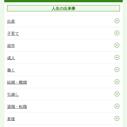
人生の出来事
出産
子育て
就学
成人
働く
結婚・離婚
引越し
退職・転職
老後