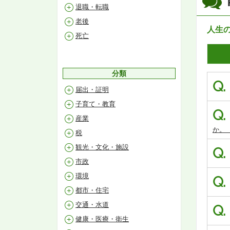
退職・転職
老後
人生
死亡
分類
Q.
届出・証明
子育て・教育
Q.
産業
か。
税
観光・文化・施設
Q.
市政
環境
Q.
都市・住宅
交通・水道
Q.
健康・医療・衛生