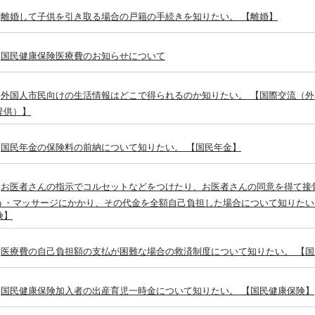
離婚して子供を引き取る場合の戸籍の手続きを知りたい。 【離婚】
国民健康保険医療費のお知らせについて
外国人市民向けの生活情報はどこで得られるのか知りたい。 【国際交流（
提供）】
国民年金の保険料の前納について知りたい。 【国民年金】
お医者さんの指示でコルセットなどをつけたり、お医者さんの同意を得て接
う・マッサージにかかり、その代金を全額自己負担した場合について知りたい
険】
医療費の自己負担額の支払が困難な場合の救済制度について知りたい。 【
国民健康保険加入者の出産育児一時金について知りたい。 【国民健康保険】