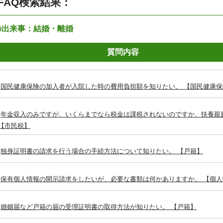
FAQ検索結果：
の出来事：結婚・離婚
質問内容
国民健康保険の加入者が入院した時の費用負担額を知りたい。 【国民健康保
年金収入のみですが、いくらまでなら税金は課税されないのですか、扶養親
 【市民税】
独身証明書の請求を行う場合の手続方法について知りたい。 【戸籍】
保有個人情報の開示請求をしたいが、必要な書類は何かありますか。 【個人
婚姻届など戸籍の届の受理証明書の取得方法が知りたい。 【戸籍】