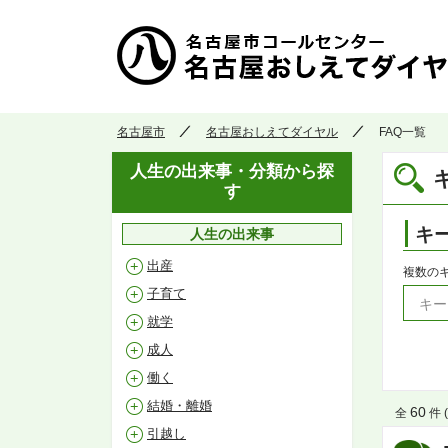
名古屋市
名古屋おしえてダイヤル
FAQ一覧
人生の出来事・分類から探
す
キ
人生の出来事
出産
複数の
子育て
就学
成人
働く
結婚・離婚
60
全
件 (
引越し