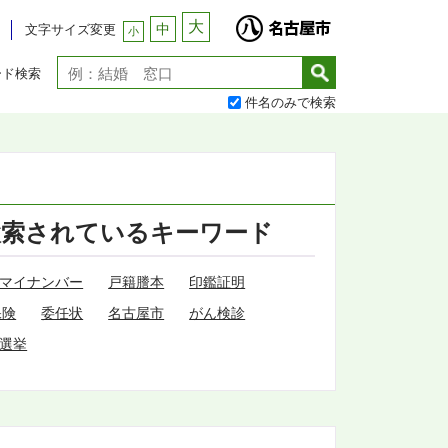
大
中
文字サイズ変更
小
ード検索
件名のみで検索
検索されているキーワード
マイナンバー
戸籍謄本
印鑑証明
保険
委任状
名古屋市
がん検診
選挙