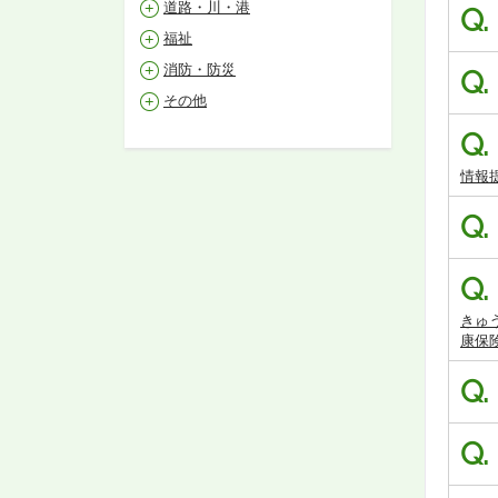
道路・川・港
Q.
福祉
消防・防災
Q.
その他
Q.
情報
Q.
Q.
きゅ
康保
Q.
Q.