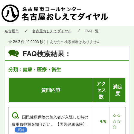
名古屋市
名古屋おしえてダイヤル
FAQ一覧
262
全
件 ( 0.0003 秒 )
|
あなたの検索履歴はありません
FAQ検索結果：
分類：健康・医療・衛生
アク
満足
質問内容
セス
度
数
Q.
☆☆
国民健康保険の加入者が入院した時の
☆☆
478
費用負担額を知りたい。 【国民健康保険】
☆
更新