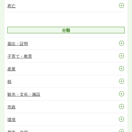
死亡
分類
届出・証明
子育て・教育
産業
税
観光・文化・施設
市政
環境