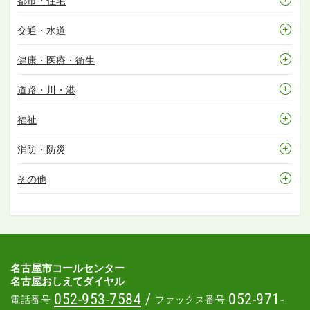
都市・住宅
交通・水道
健康・医療・衛生
道路・川・港
福祉
消防・防災
その他
名古屋市コールセンター
名古屋おしえてダイヤル
052-953-7584
/
052-971-
電話番号
ファックス番号