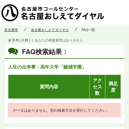
名古屋市
名古屋おしえてダイヤル
FAQ一覧
0
全
件 ( 0 秒 )
|
あなたの検索履歴はありません
FAQ検索結果：
人生の出来事：高年大学「鯱城学園」
アク
満足
質問内容
セス
度
数
データはありません。別の検索方法を実行してください。