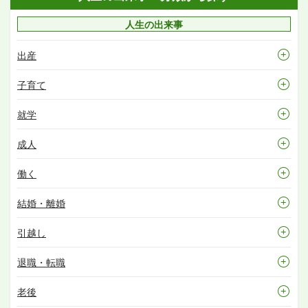
人生の出来事
出産
子育て
就学
成人
働く
結婚・離婚
引越し
退職・転職
老後