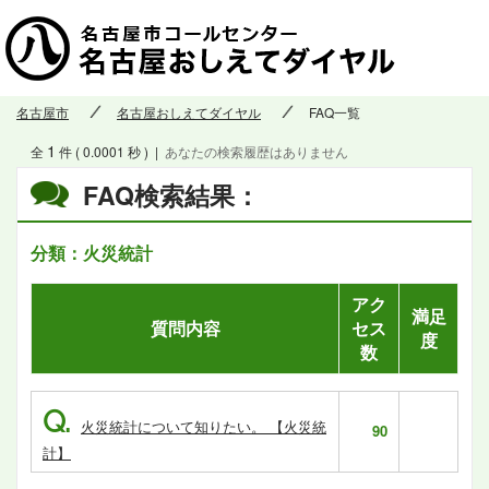
名古屋市
名古屋おしえてダイヤル
FAQ一覧
1
全
件 ( 0.0001 秒 )
|
あなたの検索履歴はありません
FAQ検索結果：
分類：火災統計
アク
満足
質問内容
セス
度
数
Q.
火災統計について知りたい。 【火災統
90
計】