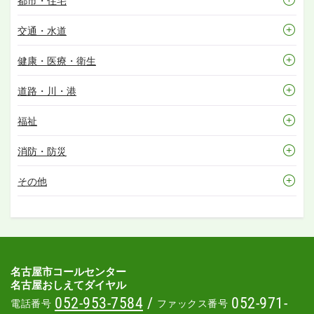
都市・住宅
交通・水道
健康・医療・衛生
道路・川・港
福祉
消防・防災
その他
名古屋市コールセンター
名古屋おしえてダイヤル
052-953-7584
/
052-971-
電話番号
ファックス番号