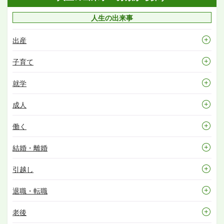
人生の出来事
出産
子育て
就学
成人
働く
結婚・離婚
引越し
退職・転職
老後