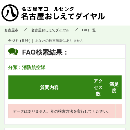
名古屋市
名古屋おしえてダイヤル
FAQ一覧
0
全
件 ( 0 秒 )
|
あなたの検索履歴はありません
FAQ検索結果：
分類：消防航空隊
アク
満足
質問内容
セス
度
数
データはありません。別の検索方法を実行してください。