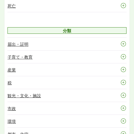
死亡
分類
届出・証明
子育て・教育
産業
税
観光・文化・施設
市政
環境