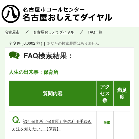
名古屋市
名古屋おしえてダイヤル
FAQ一覧
9
全
件 ( 0.0002 秒 )
|
あなたの検索履歴はありません
FAQ検索結果：
人生の出来事：保育所
アク
満足
質問内容
セス
度
数
Q.
認可保育所（保育園）等の利用手続き
940
方法を知りたい。【保育】