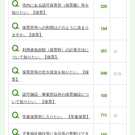
Q.
市内にある認可保育所（保育園）等を
220
知りたい。【保育】
Q.
保育所等への利用はどのように決まり
194
ますか。【保育】
Q.
利用者負担額（保育料）の計算方法に
351
☆
ついて知りたい。【保育】
Q.
保育所等の空き状況を知りたい。【保
549
☆☆
育】
Q.
認可施設・事業所以外の保育施設につ
105
いて知りたい。 【保育】
Q.
711
☆
学童保育所に入りたい。 【学童保育】
Q.
児童福祉施設等に金品等の寄附はでき
155