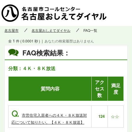
名古屋市
名古屋おしえてダイヤル
FAQ一覧
1
全
件 ( 0.0001 秒 )
|
あなたの検索履歴はありません
FAQ検索結果：
分類：４Ｋ・８Ｋ放送
アク
満足
質問内容
セス
度
数
Q.
市営住宅入居者への４Ｋ・８Ｋ放送対
124
☆☆
応について知りたい。【４Ｋ・８Ｋ放送】