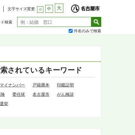
大
中
文字サイズ変更
小
ード検索
件名のみで検索
検索されているキーワード
マイナンバー
戸籍謄本
印鑑証明
保険
委任状
名古屋市
がん検診
選挙