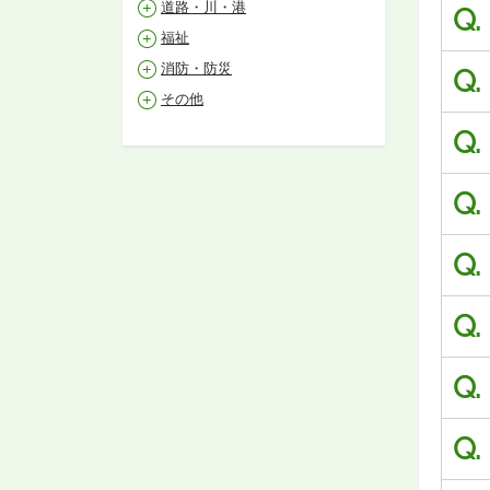
道路・川・港
Q.
福祉
消防・防災
Q.
その他
Q.
Q.
Q.
Q.
Q.
Q.