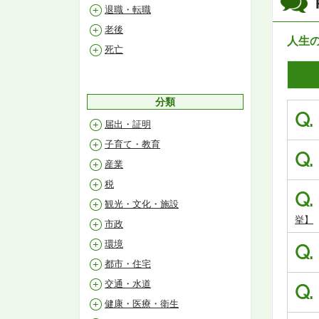
退職・転職
老後
人生
死亡
分類
Q.
届出・証明
子育て・教育
Q.
産業
税
Q.
観光・文化・施設
挙】
市政
環境
Q.
都市・住宅
交通・水道
Q.
健康・医療・衛生