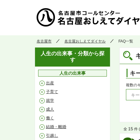
名古屋市
名古屋おしえてダイヤル
FAQ一覧
人生の出来事・分類から探
す
キ
人生の出来事
出産
複数の
子育て
就学
成人
働く
結婚・離婚
15
全
件 (
引越し