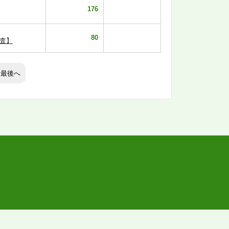
176
80
査】
最後へ