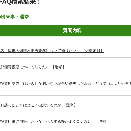
FAQ検索結果：
の出来事：選挙
質問内容
名古屋市の組織と担当業務について知りたい。 【組織定員】
郵便等投票について知りたい 【選挙】
投票所案内（はがき）が届かない場合や紛失した場合、どうすればよいか知
引越したときはどこで投票するのか 【選挙】
投票用紙に自筆したいが、記入する枠がよく見えない。【選挙】