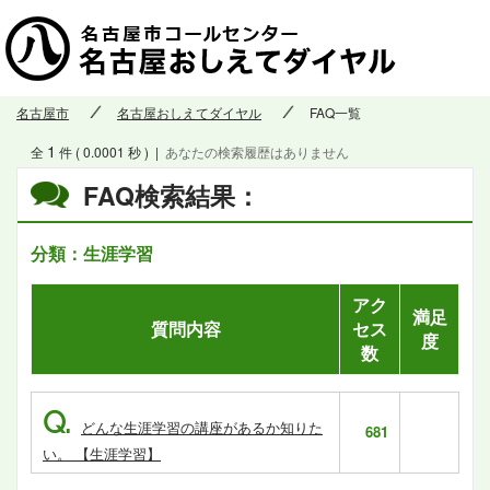
名古屋市
名古屋おしえてダイヤル
FAQ一覧
1
全
件 ( 0.0001 秒 )
|
あなたの検索履歴はありません
FAQ検索結果：
分類：生涯学習
アク
満足
質問内容
セス
度
数
Q.
どんな生涯学習の講座があるか知りた
681
い。 【生涯学習】