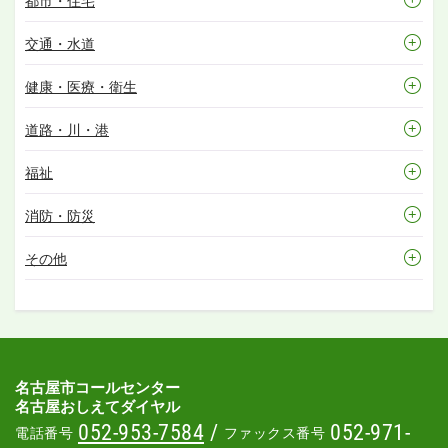
都市・住宅
交通・水道
健康・医療・衛生
道路・川・港
福祉
消防・防災
その他
名古屋市コールセンター
名古屋おしえてダイヤル
052-953-7584
/
052-971-
電話番号
ファックス番号