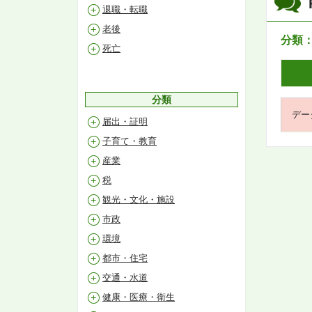
退職・転職
老後
分類
死亡
分類
デー
届出・証明
子育て・教育
産業
税
観光・文化・施設
市政
環境
都市・住宅
交通・水道
健康・医療・衛生