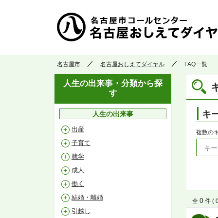
名古屋市
名古屋おしえてダイヤル
FAQ一覧
人生の出来事・分類から探
す
キ
人生の出来事
出産
複数の
子育て
就学
成人
働く
結婚・離婚
0
全
件 ( 0
引越し