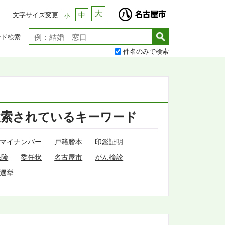
大
中
文字サイズ変更
小
ード検索
件名のみで検索
検索されているキーワード
マイナンバー
戸籍謄本
印鑑証明
保険
委任状
名古屋市
がん検診
選挙