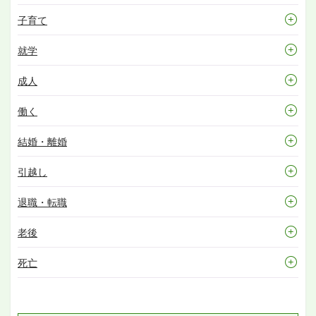
子育て
就学
成人
働く
結婚・離婚
引越し
退職・転職
老後
死亡