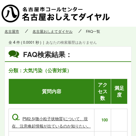
名古屋市
名古屋おしえてダイヤル
FAQ一覧
4
全
件 ( 0.0001 秒 )
|
あなたの検索履歴はありません
FAQ検索結果：
分類：大気汚染（公害対策）
アク
満足
質問内容
セス
度
数
Q.
PM2.5(微小粒子状物質)について、現
100
在、注意喚起情報が出ているのか知りたい。