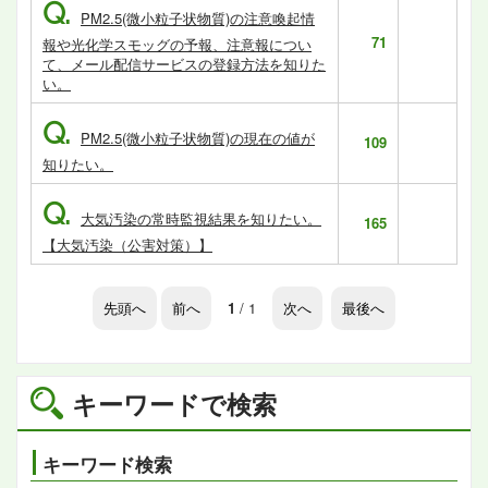
Q.
PM2.5(微小粒子状物質)の注意喚起情
71
報や光化学スモッグの予報、注意報につい
て、メール配信サービスの登録方法を知りた
い。
Q.
PM2.5(微小粒子状物質)の現在の値が
109
知りたい。
Q.
大気汚染の常時監視結果を知りたい。
165
【大気汚染（公害対策）】
先頭へ
前へ
1
/ 1
次へ
最後へ
キーワードで検索
キーワード検索