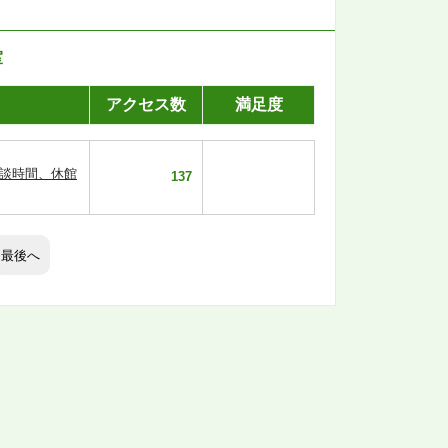
室
アクセス数
満足度
相談時間、休館
137
最後へ