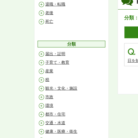
退職・転職
老後
分類
死亡
分類
Q.
届出・証明
日を
子育て・教育
産業
税
観光・文化・施設
市政
環境
都市・住宅
交通・水道
健康・医療・衛生