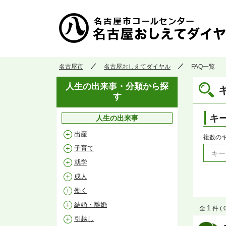
名古屋市
名古屋おしえてダイヤル
FAQ一覧
人生の出来事・分類から探
す
キ
人生の出来事
出産
複数の
子育て
就学
成人
働く
結婚・離婚
1
全
件 ( 
引越し