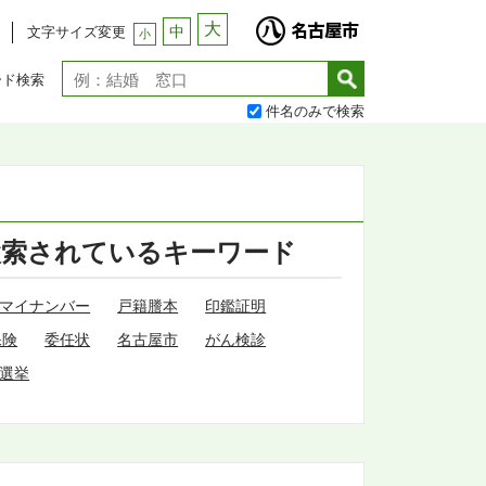
大
中
文字サイズ変更
小
ード検索
件名のみで検索
検索されているキーワード
マイナンバー
戸籍謄本
印鑑証明
保険
委任状
名古屋市
がん検診
選挙