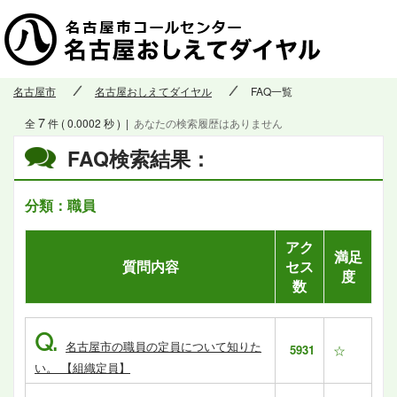
名古屋市
名古屋おしえてダイヤル
FAQ一覧
7
全
件 ( 0.0002 秒 )
|
あなたの検索履歴はありません
FAQ検索結果：
分類：職員
アク
満足
質問内容
セス
度
数
Q.
名古屋市の職員の定員について知りた
5931
☆
い。 【組織定員】