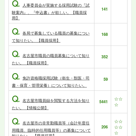
Q.
人事委員会が実施する採用試験の『試
141
験案内』、『申込書』が欲しい。【職員採
用】
Q.
各局で募集している職員の募集につい
168
て知りたい。 【職員採用】
Q.
名古屋市職員の職員募集について知り
352
たい。 【職員採用】
Q.
免許資格職採用試験（衛生・獣医・司
59
書・保育・管理栄養）について知りたい。
Q.
☆☆
名古屋市職員録を閲覧する方法を知り
5441
☆
たい。 【情報公開】
Q.
☆☆
名古屋市の非常勤職員等（会計年度任
206
☆☆
用職員、臨時的任用職員等）の募集について
☆
知りたい。 【職員採用】