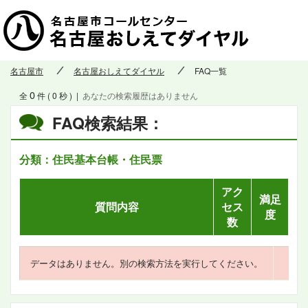
名古屋市
名古屋おしえてダイヤル
FAQ一覧
0
全
件 ( 0 秒 )
|
あなたの検索履歴はありません
FAQ検索結果：
分類：住民基本台帳・住民票
アク
満足
質問内容
セス
度
数
データはありません。別の検索方法を実行してください。