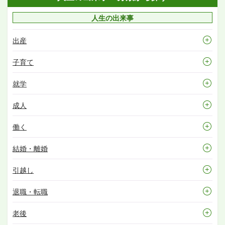
人生の出来事
出産
子育て
就学
成人
働く
結婚・離婚
引越し
退職・転職
老後