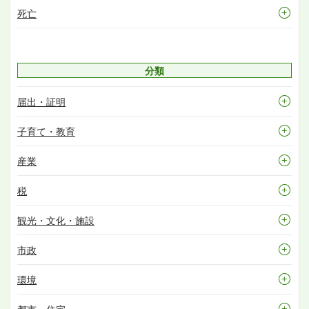
死亡
分類
届出・証明
子育て・教育
産業
税
観光・文化・施設
市政
環境