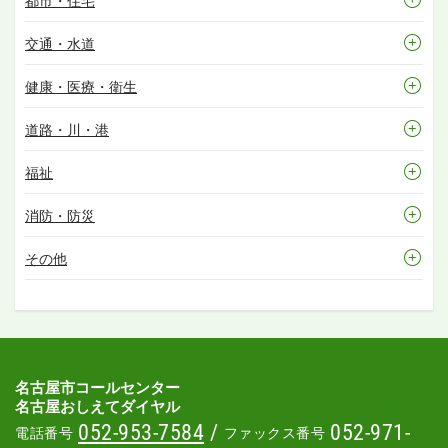
都市・住宅
交通・水道
健康・医療・衛生
道路・川・港
福祉
消防・防災
その他
名古屋市コールセンター
名古屋おしえてダイヤル
052-953-7584
/
052-971-
電話番号
ファックス番号