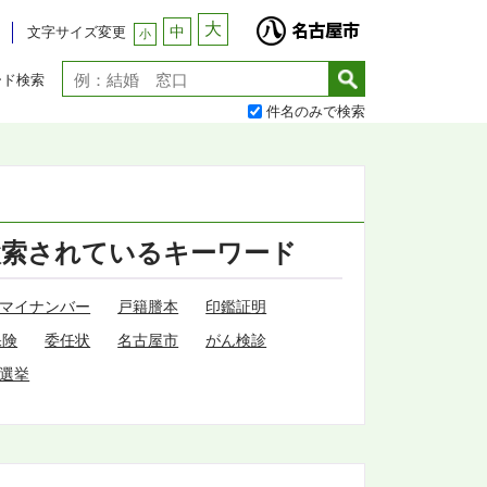
大
中
文字サイズ変更
小
ード検索
件名のみで検索
検索されているキーワード
マイナンバー
戸籍謄本
印鑑証明
保険
委任状
名古屋市
がん検診
選挙