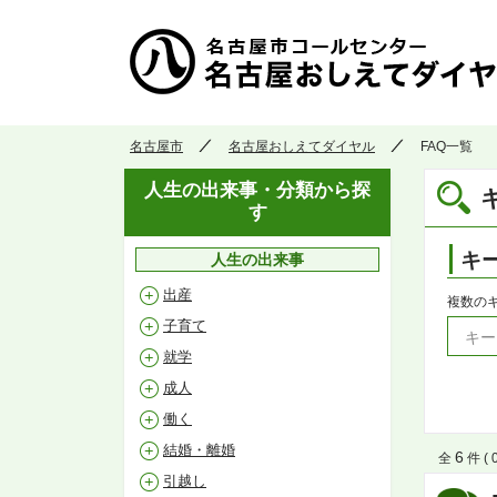
名古屋市
名古屋おしえてダイヤル
FAQ一覧
人生の出来事・分類から探
す
キ
人生の出来事
出産
複数の
子育て
就学
成人
働く
結婚・離婚
6
全
件 ( 
引越し