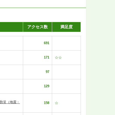
アクセス数
満足度
691
171
☆☆
97
129
【防災（地震・
158
☆