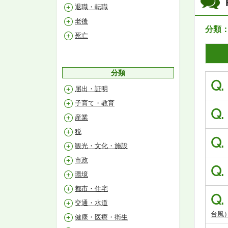
退職・転職
老後
分類
死亡
分類
Q.
届出・証明
子育て・教育
Q.
産業
税
Q.
観光・文化・施設
市政
Q.
環境
都市・住宅
Q.
交通・水道
台風
健康・医療・衛生