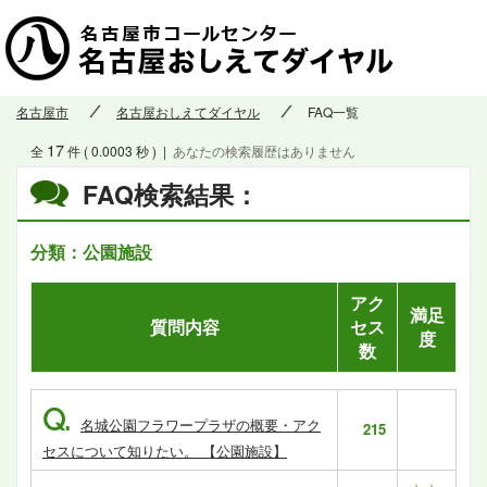
名古屋市
名古屋おしえてダイヤル
FAQ一覧
17
全
件 ( 0.0003 秒 )
|
あなたの検索履歴はありません
FAQ検索結果：
分類：公園施設
アク
満足
質問内容
セス
度
数
Q.
名城公園フラワープラザの概要・アク
215
セスについて知りたい。 【公園施設】