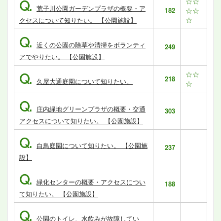
☆☆
Q.
荒子川公園ガーデンプラザの概要・ア
182
☆☆
☆
クセスについて知りたい。 【公園施設】
Q.
近くの公園の除草や清掃をボランティ
249
アでやりたい。 【公園施設】
☆☆
Q.
218
久屋大通庭園について知りたい。
☆
Q.
庄内緑地グリーンプラザの概要・交通
303
アクセスについて知りたい。 【公園施設】
Q.
白鳥庭園について知りたい。 【公園施
237
設】
Q.
緑化センターの概要・アクセスについ
188
て知りたい。 【公園施設】
Q.
公園のトイレ、水飲みが故障してい