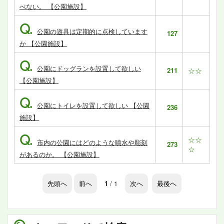
べない。 【公園施設】
Q.
公園の遊具は定期的に点検しています
127
か 【公園施設】
Q.
公園にドッグランを設置して欲しい
211
☆☆
【公園施設】
Q.
公園にトイレを設置して欲しい 【公園
236
施設】
Q.
☆☆
市内の公園にはどのような噴水や彫刻
273
☆
があるのか。 【公園施設】
先頭へ
前へ
1
/ 1
次へ
最後へ