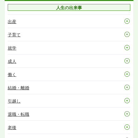
人生の出来事
出産
子育て
就学
成人
働く
結婚・離婚
引越し
退職・転職
老後