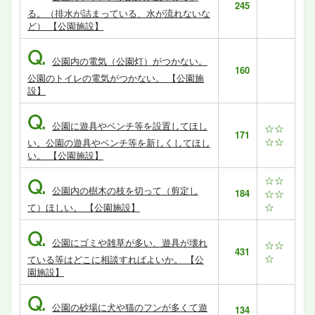
245
る。（排水が詰まっている、水が流れないな
ど） 【公園施設】
Q.
公園内の電気（公園灯）がつかない。
160
公園のトイレの電気がつかない。 【公園施
設】
Q.
公園に遊具やベンチ等を設置してほし
☆☆
171
☆☆
い。公園の遊具やベンチ等を新しくしてほし
い。 【公園施設】
☆☆
Q.
公園内の樹木の枝を切って（剪定し
184
☆☆
☆
て）ほしい。 【公園施設】
Q.
公園にゴミや雑草が多い、遊具が壊れ
☆☆
431
☆
ている等はどこに相談すればよいか。 【公
園施設】
Q.
公園の砂場に犬や猫のフンが多くて遊
134