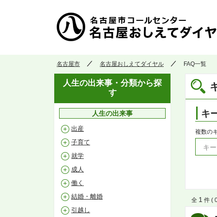
名古屋市
名古屋おしえてダイヤル
FAQ一覧
人生の出来事・分類から探
す
キ
人生の出来事
出産
複数の
子育て
就学
成人
働く
結婚・離婚
1
全
件 ( 
引越し