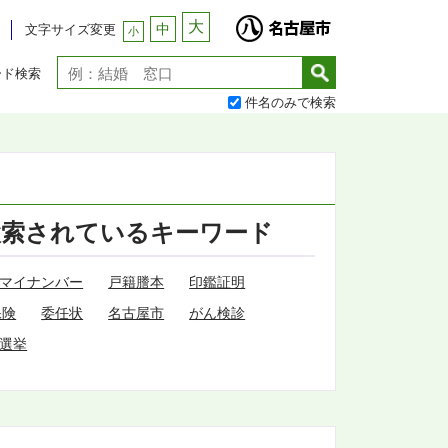
大
中
文字サイズ変更
小
ード検索
件名のみで検索
検索されているキーワード
マイナンバー
戸籍謄本
印鑑証明
保険
委任状
名古屋市
がん検診
選挙