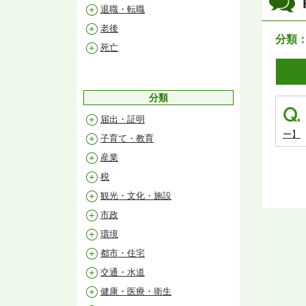
退職・転職
老後
分類
死亡
分類
Q.
届出・証明
ー】
子育て・教育
産業
税
観光・文化・施設
市政
環境
都市・住宅
交通・水道
健康・医療・衛生