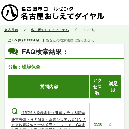
名古屋市
名古屋おしえてダイヤル
FAQ一覧
65
全
件 ( 0.0004 秒 )
|
あなたの検索履歴はありません
FAQ検索結果：
分類：環境保全
アク
満足
質問内容
セス
度
数
Q.
住宅等の脱炭素化促進補助金（太陽光
発電設備・ＨＥＭＳ・蓄電システム又はＶ２
3590
☆
Ｈ充放電設備の一体的導入、 ＺＥＨ、GX志