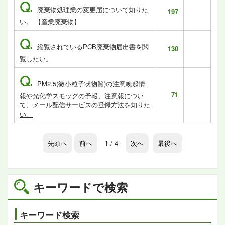
Q.
廃棄物処理業の変更届について知りた
197
い。 【産業廃棄物】
Q.
縦覧されているPCB廃棄物届出書を閲
130
覧したい。
Q.
PM2.5(微小粒子状物質)の注意喚起情
71
報や光化学スモッグの予報、注意報につい
て、メール配信サービスの登録方法を知りた
い。
先頭へ
前へ
1
/ 4
次へ
最後へ
キーワードで検索
キーワード検索