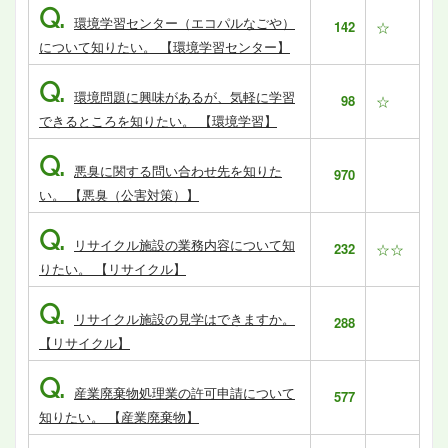
Q.
環境学習センター（エコパルなごや）
142
☆
について知りたい。 【環境学習センター】
Q.
環境問題に興味があるが、気軽に学習
98
☆
できるところを知りたい。 【環境学習】
Q.
悪臭に関する問い合わせ先を知りた
970
い。 【悪臭（公害対策）】
Q.
リサイクル施設の業務内容について知
232
☆☆
りたい。 【リサイクル】
Q.
リサイクル施設の見学はできますか。
288
【リサイクル】
Q.
産業廃棄物処理業の許可申請について
577
知りたい。 【産業廃棄物】