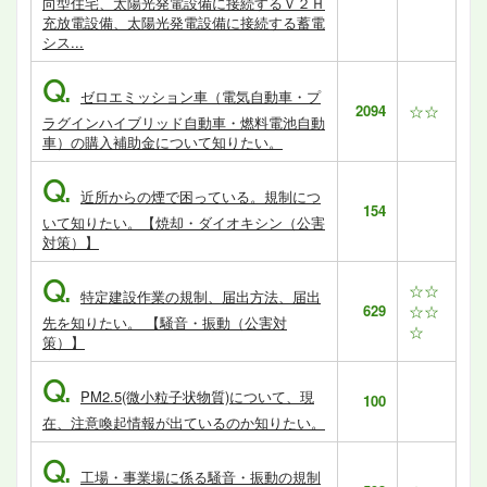
向型住宅、太陽光発電設備に接続するＶ２Ｈ
充放電設備、太陽光発電設備に接続する蓄電
シス...
Q.
ゼロエミッション車（電気自動車・プ
2094
☆☆
ラグインハイブリッド自動車・燃料電池自動
車）の購入補助金について知りたい。
Q.
近所からの煙で困っている。規制につ
154
いて知りたい。【焼却・ダイオキシン（公害
対策）】
Q.
☆☆
特定建設作業の規制、届出方法、届出
629
☆☆
先を知りたい。 【騒音・振動（公害対
☆
策）】
Q.
PM2.5(微小粒子状物質)について、現
100
在、注意喚起情報が出ているのか知りたい。
Q.
工場・事業場に係る騒音・振動の規制