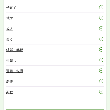
子育て
就学
成人
働く
結婚・離婚
引越し
退職・転職
老後
死亡