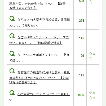
593
☆
基準と問い合わせ先を知りたい。 【騒音・
振動（公害対策）】
Q.
住宅向けの太陽光発電設備等の共同購
254
入について知りたい。
Q.
なごやSDGsグリーンパートナーズに
115
ついて知りたい。 【地球温暖化対策】
Q.
☆☆
なごやエコラボポイントについて教え
99
☆
てほしい。
Q.
名古屋市の施設等における農薬・殺虫
111
剤等薬剤の使用について知りたい。 【化学
物質（公害対策）】
Q.
☆☆
小型家電のリサイクルについて知りた
1436
☆☆
い