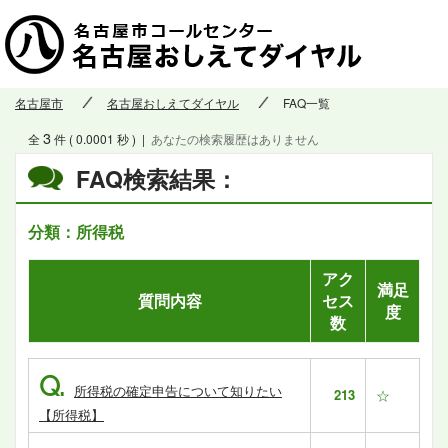
名古屋市
名古屋おしえてダイヤル
FAQ一覧
3
全
件 ( 0.0001 秒 )
|
あなたの検索履歴はありません
FAQ検索結果：
分類：所得税
アク
満足
質問内容
セス
度
数
Q.
所得税の確定申告について知りたい
213
☆
【所得税】