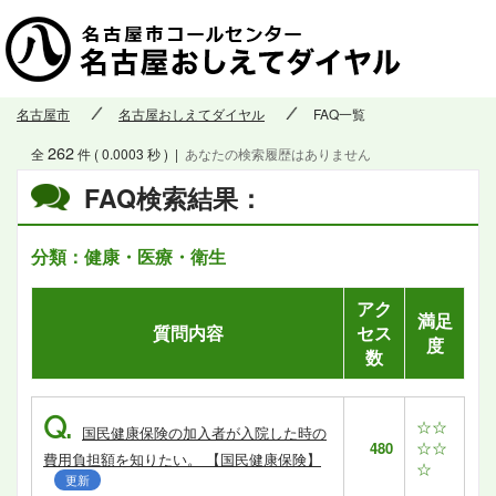
名古屋市
名古屋おしえてダイヤル
FAQ一覧
262
全
件 ( 0.0003 秒 )
|
あなたの検索履歴はありません
FAQ検索結果：
分類：健康・医療・衛生
アク
満足
質問内容
セス
度
数
Q.
☆☆
国民健康保険の加入者が入院した時の
☆☆
480
費用負担額を知りたい。 【国民健康保険】
☆
更新