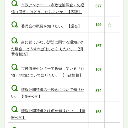
Q.
市政アンケート（市政世論調査）の返
377
信（回答）はどうしたらよいか。【広聴】
Q.
199
☆
委員会の概要を知りたい。 【議会】
Q.
身に覚えがない訴訟に関する通知がき
167
た場合、どうすればよいか知りたい。 【消
費者相談】
Q.
市民情報センターで販売している刊行
107
物・地図について知りたい。 【市政情報】
Q.
情報公開請求の手続きについて知りた
374
い。 【情報公開】
Q.
情報公開請求とは何か知りたい。 【情
168
報公開】