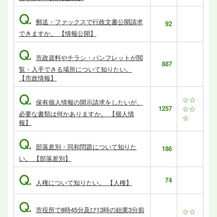
Q.
郵送・ファックスで行政文書公開請求
92
できますか。 【情報公開】
Q.
市政資料やチラシ・パンフレットが閲
887
覧・入手できる場所について知りたい。
【市政情報】
Q.
☆☆
保有個人情報の開示請求をしたいが、
1257
☆☆
必要な書類は何かありますか。 【個人情
☆
報】
Q.
部落差別・同和問題について知りた
186
い。 【部落差別】
Q.
74
人権について知りたい。 【人権】
Q.
市役所で8時45分及び13時の始業3分前
☆☆