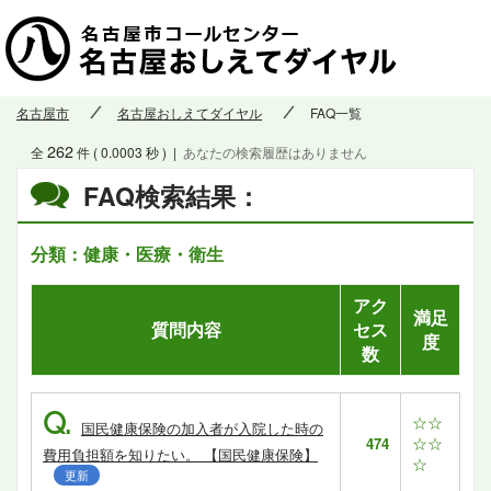
名古屋市
名古屋おしえてダイヤル
FAQ一覧
262
全
件 ( 0.0003 秒 )
|
あなたの検索履歴はありません
FAQ検索結果：
分類：健康・医療・衛生
アク
満足
質問内容
セス
度
数
Q.
☆☆
国民健康保険の加入者が入院した時の
☆☆
474
費用負担額を知りたい。 【国民健康保険】
☆
更新