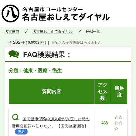
名古屋市
名古屋おしえてダイヤル
FAQ一覧
262
全
件 ( 0.0003 秒 )
|
あなたの検索履歴はありません
FAQ検索結果：
分類：健康・医療・衛生
アク
満足
質問内容
セス
度
数
Q.
☆☆
国民健康保険の加入者が入院した時の
☆☆
488
費用負担額を知りたい。 【国民健康保険】
☆
更新