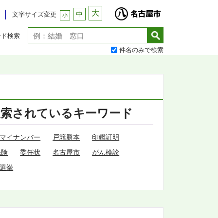
大
中
文字サイズ変更
小
ード検索
件名のみで検索
検索されているキーワード
マイナンバー
戸籍謄本
印鑑証明
保険
委任状
名古屋市
がん検診
選挙