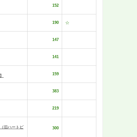
152
190
☆
147
141
159
】
383
219
定（旧ハートビ
300