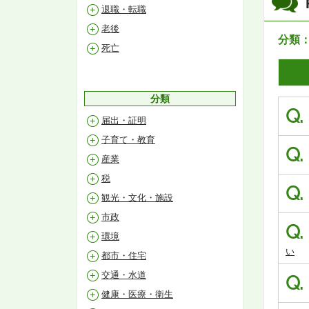
退職・転職
老後
分類
死亡
分類
Q.
届出・証明
子育て・教育
Q.
産業
税
Q.
観光・文化・施設
市政
Q.
環境
い
都市・住宅
交通・水道
Q.
健康・医療・衛生