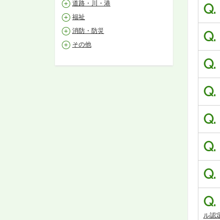
道路・川・港
Q.
福祉
消防・防災
Q.
その他
Q.
Q.
Q.
Q.
Q.
Q.
ル認