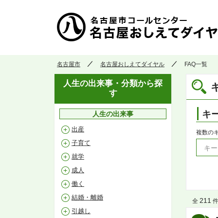
名古屋市
名古屋おしえてダイヤル
FAQ一覧
人生の出来事・分類から探
す
キ
人生の出来事
出産
複数の
子育て
就学
成人
働く
結婚・離婚
211
全
件 
引越し