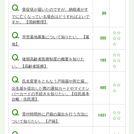
Q.
督促状が届いたのですが、納税者がす
89
でに亡くなっている場合はどうすればよいで
すか。 【滞納整理】
☆☆
Q.
市営墓地募集について知りたい。 【墓
355
☆☆
☆
地】
☆☆
Q.
後期高齢者医療制度の概要を知りた
193
☆☆
☆
い。 【高齢者医療】
Q.
氏名変更をともなう戸籍届や死亡届、
☆☆
495
出生届を提出した際の通知カードやマイナン
☆
バーカードの手続きを知りたい。【住民基本
台帳・住民票】
Q.
☆☆
受付時間外に戸籍の届出を行う方法に
1431
☆☆
ついて知りたい。 【戸籍】