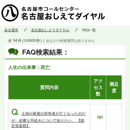
名古屋市
名古屋おしえてダイヤル
FAQ一覧
14
全
件 ( 0.0003 秒 )
|
あなたの検索履歴はありません
FAQ検索結果：
人生の出来事：死亡
アク
満足
質問内容
セス
度
数
Q.
土地や家屋の所有者が亡くなったのだ
161
が、必要な手続きについて知りたい。 【固
定資産税】