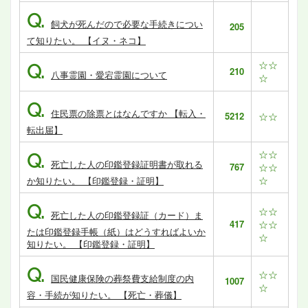
Q.
飼犬が死んだので必要な手続きについ
205
て知りたい。 【イヌ・ネコ】
☆☆
Q.
210
八事霊園・愛宕霊園について
☆
Q.
住民票の除票とはなんですか 【転入・
5212
☆☆
転出届】
☆☆
Q.
死亡した人の印鑑登録証明書が取れる
767
☆☆
☆
か知りたい。 【印鑑登録・証明】
Q.
☆☆
死亡した人の印鑑登録証（カード）ま
417
☆☆
たは印鑑登録手帳（紙）はどうすればよいか
☆
知りたい。 【印鑑登録・証明】
Q.
☆☆
国民健康保険の葬祭費支給制度の内
1007
☆
容・手続が知りたい。 【死亡・葬儀】