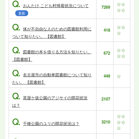
Q.
☆☆
おんたけ こども村帰着状況について
7269
☆☆
更新
Q.
☆☆
体が不自由な人のための図書館利用に
418
☆
ついて知りたい。 【図書館】
Q.
☆☆
図書館の本を借りる方法を知りたい。
672
☆☆
【図書館】
Q.
名古屋市の自動車図書館について知り
449
☆
たい。 【図書館】
Q.
茶屋ケ坂公園のアジサイの開花状況
2107
は？
☆☆
Q.
3210
☆☆
千種公園のユリの開花状況は？
☆