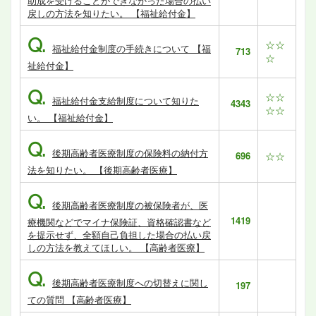
助成を受けることができなかった場合の払い
戻しの方法を知りたい。 【福祉給付金】
Q.
☆☆
福祉給付金制度の手続きについて 【福
713
☆
祉給付金】
Q.
☆☆
福祉給付金支給制度について知りた
4343
☆☆
い。 【福祉給付金】
Q.
後期高齢者医療制度の保険料の納付方
696
☆☆
法を知りたい。 【後期高齢者医療】
Q.
後期高齢者医療制度の被保険者が、医
1419
療機関などでマイナ保険証、資格確認書など
を提示せず、全額自己負担した場合の払い戻
しの方法を教えてほしい。 【高齢者医療】
Q.
後期高齢者医療制度への切替えに関し
197
ての質問 【高齢者医療】