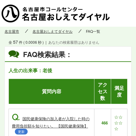
名古屋市
名古屋おしえてダイヤル
FAQ一覧
57
全
件 ( 0.0006 秒 )
|
あなたの検索履歴はありません
FAQ検索結果：
人生の出来事：老後
アク
満足
質問内容
セス
度
数
Q.
☆☆
国民健康保険の加入者が入院した時の
☆☆
466
費用負担額を知りたい。 【国民健康保険】
☆
更新