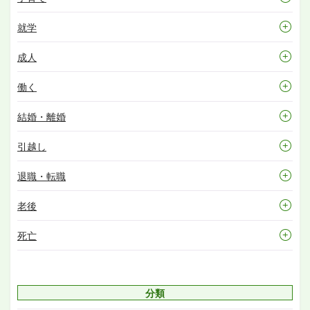
就学
成人
働く
結婚・離婚
引越し
退職・転職
老後
死亡
分類