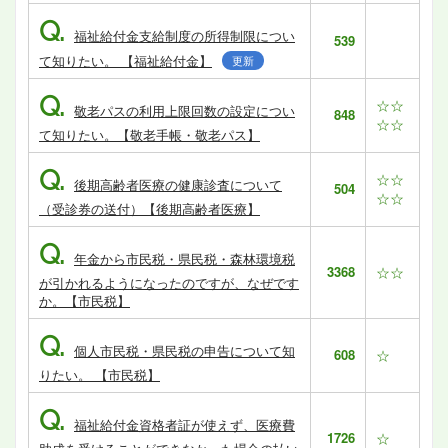
Q.
福祉給付金支給制度の所得制限につい
539
て知りたい。 【福祉給付金】
更新
Q.
☆☆
敬老パスの利用上限回数の設定につい
848
☆☆
て知りたい。【敬老手帳・敬老パス】
Q.
☆☆
後期高齢者医療の健康診査について
504
☆☆
（受診券の送付）【後期高齢者医療】
Q.
年金から市民税・県民税・森林環境税
3368
☆☆
が引かれるようになったのですが、なぜです
か。【市民税】
Q.
個人市民税・県民税の申告について知
608
☆
りたい。 【市民税】
Q.
福祉給付金資格者証が使えず、医療費
1726
☆