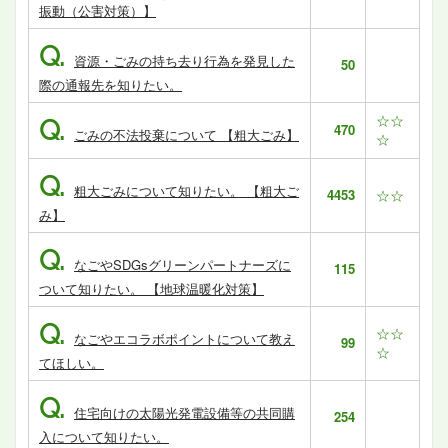
振動（公害対策）】
Q.
資源・ごみの持ち去り行為を発見した
50
際の通報先を知りたい。
☆☆
Q.
470
ごみの不法投棄について 【粗大ごみ】
☆
Q.
粗大ごみについて知りたい。 【粗大ご
4453
☆☆
み】
Q.
なごやSDGsグリーンパートナーズに
115
ついて知りたい。 【地球温暖化対策】
Q.
☆☆
なごやエコラボポイントについて教え
99
☆
てほしい。
Q.
住宅向けの太陽光発電設備等の共同購
254
入について知りたい。