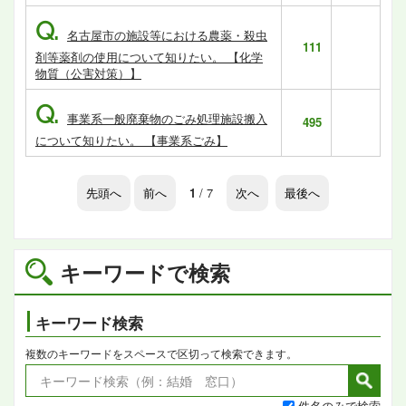
Q.
名古屋市の施設等における農薬・殺虫
111
剤等薬剤の使用について知りたい。 【化学
物質（公害対策）】
Q.
事業系一般廃棄物のごみ処理施設搬入
495
について知りたい。 【事業系ごみ】
先頭へ
前へ
1
/ 7
次へ
最後へ
キーワードで検索
キーワード検索
複数のキーワードをスペースで区切って検索できます。
件名のみで検索