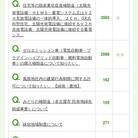
Q.
住宅等の脱炭素化促進補助金（太陽光
発電設備・ＨＥＭＳ・蓄電システム又はＶ２
3593
☆
Ｈ充放電設備の一体的導入、 ＺＥＨ、GX志
向型住宅、太陽光発電設備に接続するＶ２Ｈ
充放電設備、太陽光発電設備に接続する蓄電
シス...
Q.
ゼロエミッション車（電気自動車・プ
2098
☆☆
ラグインハイブリッド自動車・燃料電池自動
車）の購入補助金について知りたい。
Q.
風致地区内の建築行為制限に関する許
162
可について知りたい。 【緑地・農地】
Q.
みどりの補助金（名古屋市 民有地緑化
155
助成事業）について
Q.
271
緑化地域制度について