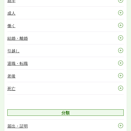
就学
成人
働く
結婚・離婚
引越し
退職・転職
老後
死亡
分類
届出・証明