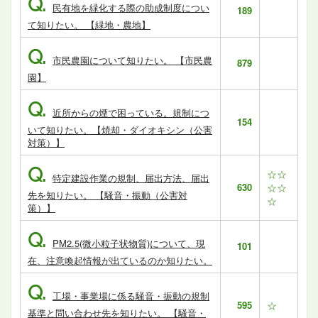
Q.
民有地を緑化する際の助成制度につい
189
て知りたい。 【緑地・農地】
Q.
市民農園について知りたい。 【市民農
879
園】
Q.
近所からの煙で困っている。規制につ
154
いて知りたい。【焼却・ダイオキシン（公害
対策）】
Q.
☆☆
特定建設作業の規制、届出方法、届出
630
☆☆
先を知りたい。 【騒音・振動（公害対
☆
策）】
Q.
PM2.5(微小粒子状物質)について、現
101
在、注意喚起情報が出ているのか知りたい。
Q.
工場・事業場に係る騒音・振動の規制
595
☆
基準と問い合わせ先を知りたい。 【騒音・