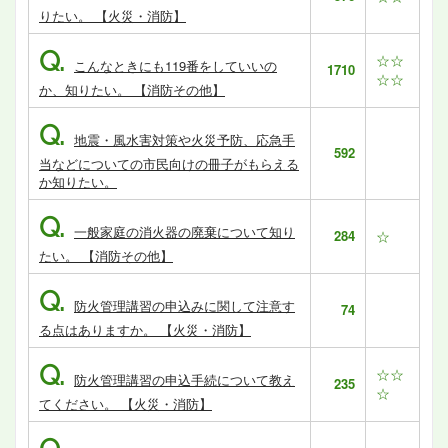
りたい。 【火災・消防】
Q.
☆☆
こんなときにも119番をしていいの
1710
☆☆
か、知りたい。 【消防その他】
Q.
地震・風水害対策や火災予防、応急手
592
当などについての市民向けの冊子がもらえる
か知りたい。
Q.
一般家庭の消火器の廃棄について知り
284
☆
たい。 【消防その他】
Q.
防火管理講習の申込みに関して注意す
74
る点はありますか。 【火災・消防】
Q.
☆☆
防火管理講習の申込手続について教え
235
☆
てください。 【火災・消防】