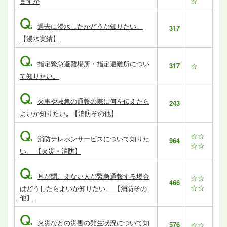
☆
ますか
Q.
過去に浸水したかどうか知りたい。
317
【浸水実績】
Q.
指定緊急避難場所・指定避難所につい
317
☆
て知りたい。
Q.
火事や救急の通報の際に何を伝えたら
243
よいか知りたい｡ 【消防その他】
Q.
☆☆
消防テレホンサービスについて知りた
964
☆☆
い。 【火災・消防】
Q.
耳が聞こえない人が緊急通報する場合
☆☆
466
☆☆
はどうしたらよいか知りたい。 【消防その
他】
Q.
火災などの災害の発生状況について知
576
☆☆