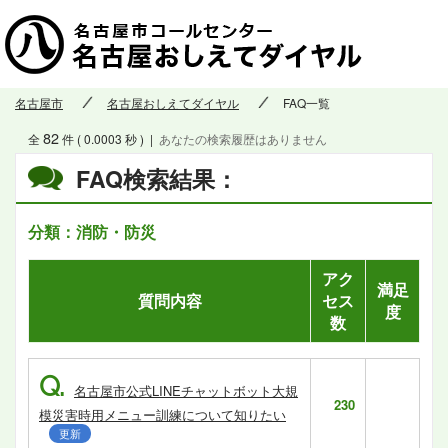
名古屋市
名古屋おしえてダイヤル
FAQ一覧
82
全
件 ( 0.0003 秒 )
|
あなたの検索履歴はありません
FAQ検索結果：
分類：消防・防災
アク
満足
質問内容
セス
度
数
Q.
名古屋市公式LINEチャットボット大規
230
模災害時用メニュー訓練について知りたい
更新