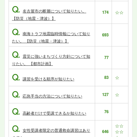
Q.
名古屋市の断層について知りたい。
174
☆☆
【防災（地震・津波）】
Q.
南海トラフ地震臨時情報について知り
693
たい。 【防災（地震・津波）】
Q.
震災に強いまちづくり方針について知
77
りたい。 【都市計画】
Q.
83
☆
講習を受ける順序が知りたい
Q.
127
☆
応急手当の方法について知りたい
Q.
76
高齢者だけで受講できるか知りたい
☆☆
Q.
女性受講者限定の普通救命講習はあり
646
☆☆