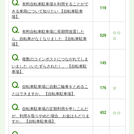
Q.
有料自転車駐車場を利用することがで
119
きる車両について知りたい 【自転車駐車
場】
Q.
有料自転車駐車場に長期間放置した
☆☆
529
☆
ら、自転車がなくなりました 【自転車駐車
場】
Q.
複数のコインポストにつながれてしま
145
いました（いたずらされた）。 【自転車駐
車場】
Q.
自転車駐車場に自動二輪車をとめるこ
176
☆
とはできますか。 【自転車駐車場】
Q.
自転車駐車場の定期利用を申しこんだ
452
☆☆
が、利用を取りやめた場合、お金はもどりま
すか。 【自転車駐車場】