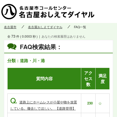
名古屋市
名古屋おしえてダイヤル
FAQ一覧
73
全
件 ( 0.0003 秒 )
|
あなたの検索履歴はありません
FAQ検索結果：
分類：道路・川・港
アク
満足
質問内容
セス
度
数
Q.
道路上にホームレスが小屋や物を放置
230
☆
している。撤去してほしい。 【道路管理】