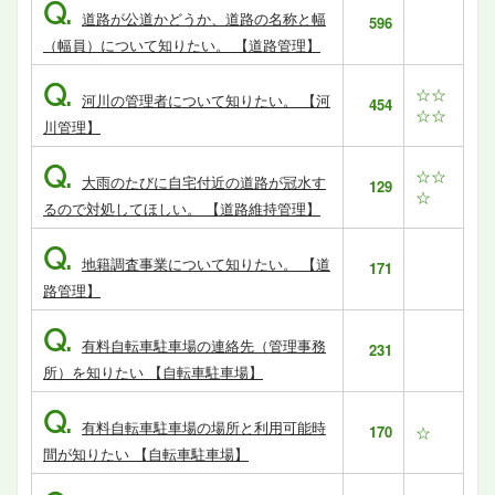
Q.
道路が公道かどうか、道路の名称と幅
596
（幅員）について知りたい。 【道路管理】
Q.
☆☆
河川の管理者について知りたい。 【河
454
☆☆
川管理】
Q.
☆☆
大雨のたびに自宅付近の道路が冠水す
129
☆
るので対処してほしい。 【道路維持管理】
Q.
地籍調査事業について知りたい。 【道
171
路管理】
Q.
有料自転車駐車場の連絡先（管理事務
231
所）を知りたい 【自転車駐車場】
Q.
有料自転車駐車場の場所と利用可能時
170
☆
間が知りたい 【自転車駐車場】