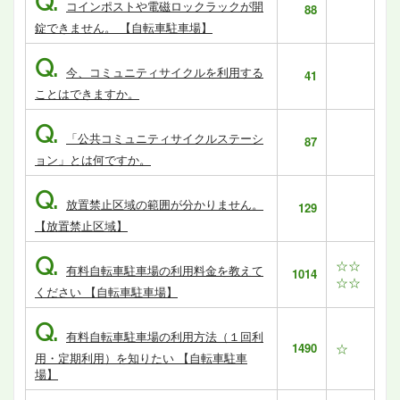
Q.
コインポストや電磁ロックラックが開
88
錠できません。 【自転車駐車場】
Q.
今、コミュニティサイクルを利用する
41
ことはできますか。
Q.
「公共コミュニティサイクルステーシ
87
ョン」とは何ですか。
Q.
放置禁止区域の範囲が分かりません。
129
【放置禁止区域】
Q.
☆☆
有料自転車駐車場の利用料金を教えて
1014
☆☆
ください 【自転車駐車場】
Q.
有料自転車駐車場の利用方法（１回利
1490
☆
用・定期利用）を知りたい 【自転車駐車
場】