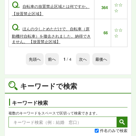
Q.
☆☆
自転車の放置禁止区域とは何ですか。
364
☆
【放置禁止区域】
Q.
ほんの少しとめただけで、自転車（原
☆☆
66
☆
動機付自転車）を撤去されました。納得でき
ません。 【放置禁止区域】
先頭へ
前へ
1
/ 4
次へ
最後へ
キーワードで検索
キーワード検索
複数のキーワードをスペースで区切って検索できます。
件名のみで検索