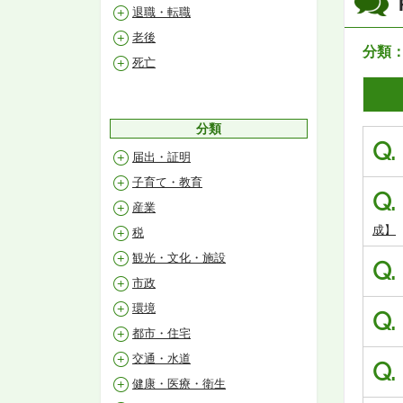
退職・転職
老後
分類
死亡
分類
Q.
届出・証明
子育て・教育
Q.
産業
成】
税
観光・文化・施設
Q.
市政
環境
Q.
都市・住宅
交通・水道
Q.
健康・医療・衛生