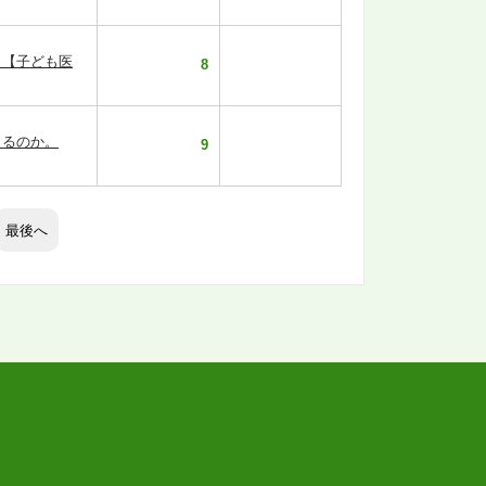
。【子ども医
8
きるのか。
9
最後へ