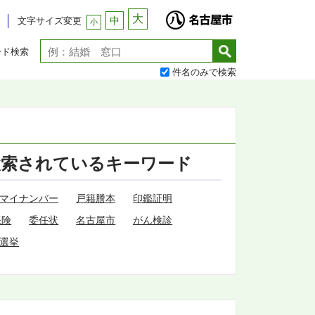
大
中
文字サイズ変更
小
ード検索
件名のみで検索
検索されているキーワード
マイナンバー
戸籍謄本
印鑑証明
保険
委任状
名古屋市
がん検診
選挙