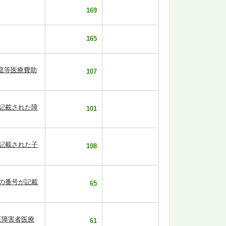
169
165
庭等医療費助
107
が記載された障
101
が記載された子
108
桁の番号が記載
65
【障害者医療
61