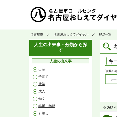
名古屋市
名古屋おしえてダイヤル
FAQ一覧
人生の出来事・分類から探
す
キ
人生の出来事
出産
複数の
子育て
就学
成人
働く
結婚・離婚
262
全
件 
引越し