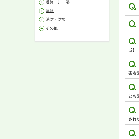
道路・川・港
Q.
福祉
消防・防災
Q.
その他
Q.
成】
Q.
害者
Q.
ども
Q.
され
Q.