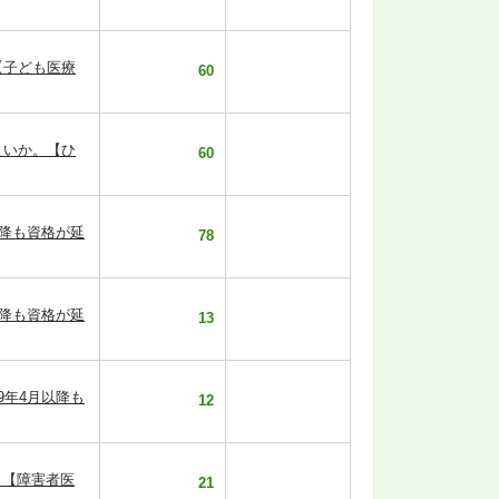
【子ども医療
60
よいか。【ひ
60
以降も資格が延
78
以降も資格が延
13
9年4月以降も
12
。【障害者医
21