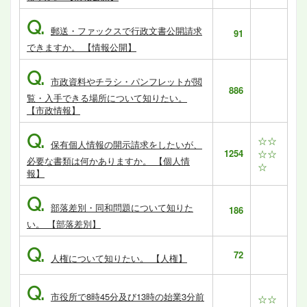
Q.
郵送・ファックスで行政文書公開請求
91
できますか。 【情報公開】
Q.
市政資料やチラシ・パンフレットが閲
886
覧・入手できる場所について知りたい。
【市政情報】
Q.
☆☆
保有個人情報の開示請求をしたいが、
1254
☆☆
必要な書類は何かありますか。 【個人情
☆
報】
Q.
部落差別・同和問題について知りた
186
い。 【部落差別】
Q.
72
人権について知りたい。 【人権】
Q.
市役所で8時45分及び13時の始業3分前
☆☆