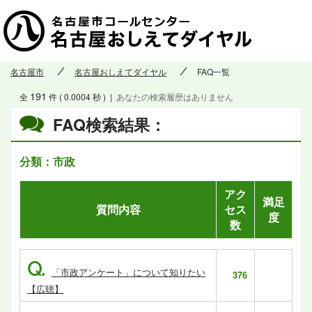
名古屋市
名古屋おしえてダイヤル
FAQ一覧
191
全
件 ( 0.0004 秒 )
|
あなたの検索履歴はありません
FAQ検索結果：
分類：市政
アク
満足
質問内容
セス
度
数
Q.
「市政アンケート」について知りたい
376
【広聴】