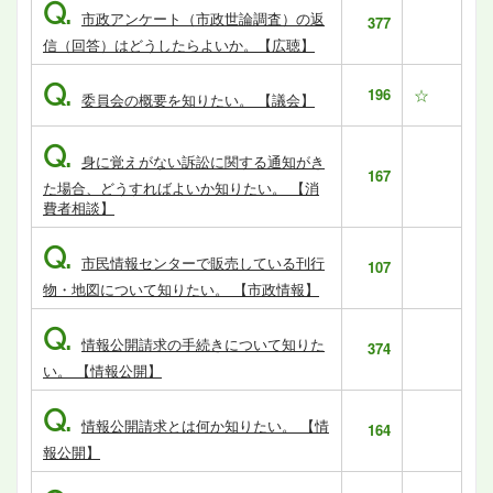
Q.
市政アンケート（市政世論調査）の返
377
信（回答）はどうしたらよいか。【広聴】
Q.
196
☆
委員会の概要を知りたい。 【議会】
Q.
身に覚えがない訴訟に関する通知がき
167
た場合、どうすればよいか知りたい。 【消
費者相談】
Q.
市民情報センターで販売している刊行
107
物・地図について知りたい。 【市政情報】
Q.
情報公開請求の手続きについて知りた
374
い。 【情報公開】
Q.
情報公開請求とは何か知りたい。 【情
164
報公開】