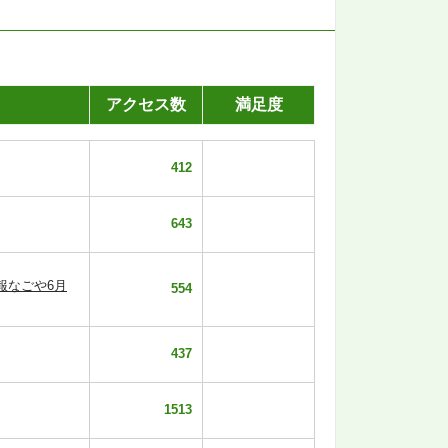
アクセス数
満足度
412
643
報なごや6月
554
437
1513