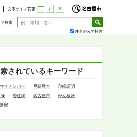
大
中
文字サイズ変更
小
ード検索
件名のみで検索
検索されているキーワード
マイナンバー
戸籍謄本
印鑑証明
保険
委任状
名古屋市
がん検診
選挙