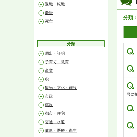
退職・転職
老後
分類
死亡
分類
Q.
届出・証明
子育て・教育
Q.
産業
税
Q.
観光・文化・施設
号に
市政
環境
Q.
都市・住宅
交通・水道
Q.
健康・医療・衛生