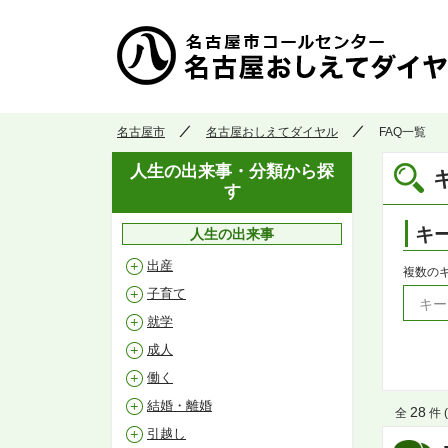
名古屋市
名古屋おしえてダイヤル
FAQ一覧
人生の出来事・分類から探
す
キ
人生の出来事
出産
複数の
子育て
就学
成人
働く
結婚・離婚
28
全
件 (
引越し