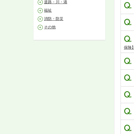
道路・川・港
Q.
福祉
消防・防災
Q.
その他
Q.
保険
Q.
Q.
Q.
Q.
Q.