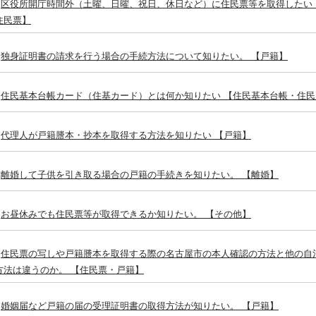
区役所開庁時間外（土曜、日曜、祝日、休日など）に住民票等を取得したい
住民票】
独身証明書の請求を行う場合の手続方法について知りたい。 【戸籍】
住民基本台帳カード（住基カード）とは何か知りたい 【住民基本台帳・住民
代理人が戸籍謄本・抄本を取得する方法を知りたい 【戸籍】
離婚して子供を引き取る場合の戸籍の手続きを知りたい。 【離婚】
お昼休みでも住民票等が取得できるか知りたい。 【その他】
住民票の写しや戸籍謄本を取得する際の名古屋市の本人確認の方法と他の自
方法は違うのか。 【住民票・戸籍】
婚姻届など戸籍の届の受理証明書の取得方法が知りたい。 【戸籍】