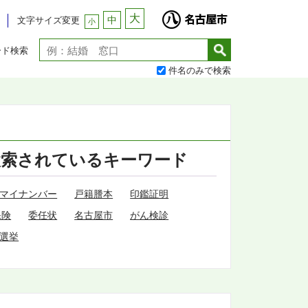
大
中
文字サイズ変更
小
ード検索
件名のみで検索
検索されているキーワード
マイナンバー
戸籍謄本
印鑑証明
保険
委任状
名古屋市
がん検診
選挙