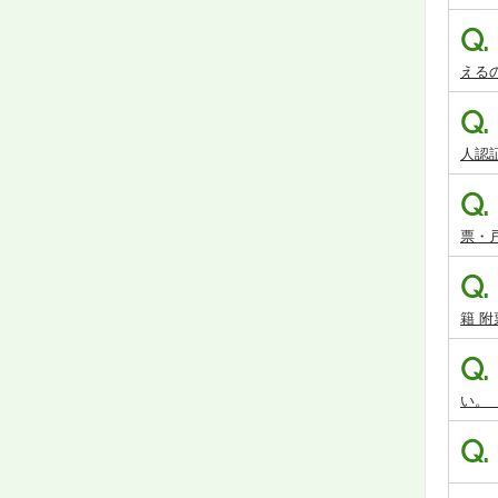
Q.
える
Q.
人認証
Q.
票・
Q.
籍 附
Q.
い。
Q.