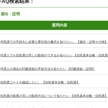
FAQ検索結果：
：届出・証明
質問内容
市民課での手続きに必要な委任状の書式を知りたい。 【届出・証明その他】
代理人でも住民票の写しの取得ができるか知りたい 【住民基本台帳・住民票
代理人の場合の印鑑登録の手続方法を知りたい 【印鑑登録・証明】
住民票コードを確認したい。 【住民基本台帳・住民票】
住民票の除票の写しの取得方法について知りたい 【住民基本台帳・住民票】