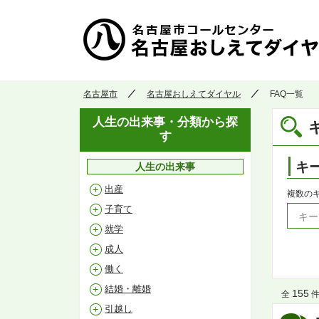
名古屋市
名古屋おしえてダイヤル
FAQ一覧
人生の出来事・分類から探
す
キ
人生の出来事
出産
複数の
子育て
就学
成人
働く
結婚・離婚
155
全
件 
引越し