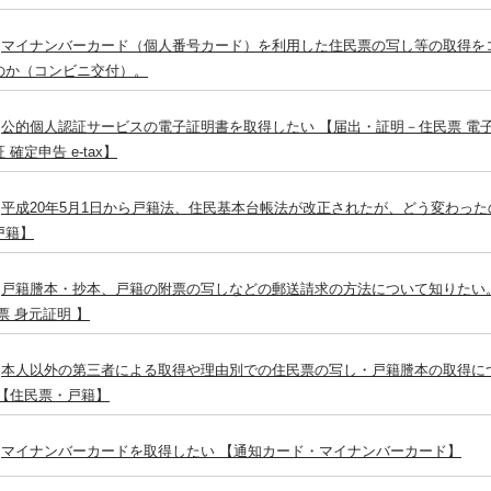
マイナンバーカード（個人番号カード）を利用した住民票の写し等の取得を
のか（コンビニ交付）。
公的個人認証サービスの電子証明書を取得したい 【届出・証明－住民票 電子
 確定申告 e-tax】
平成20年5月1日から戸籍法、住民基本台帳法が改正されたが、どう変わった
戸籍】
戸籍謄本・抄本、戸籍の附票の写しなどの郵送請求の方法について知りたい。
票 身元証明 】
本人以外の第三者による取得や理由別での住民票の写し・戸籍謄本の取得に
 【住民票・戸籍】
マイナンバーカードを取得したい 【通知カード・マイナンバーカード】