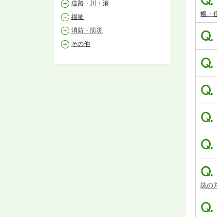
Q.
道路・川・港
帳・
福祉
消防・防災
Q.
その他
Q.
Q.
Q.
Q.
Q.
認の
Q.