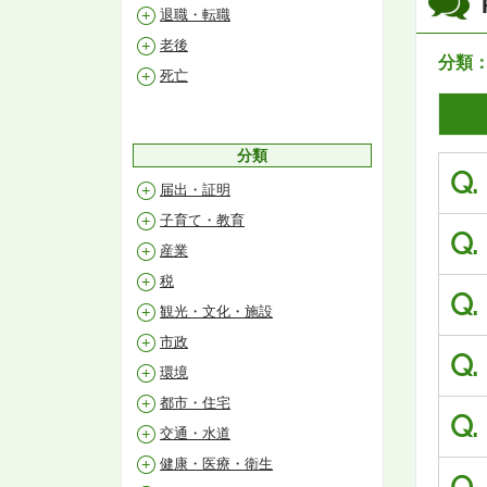
退職・転職
老後
分類
死亡
分類
Q.
届出・証明
子育て・教育
Q.
産業
税
Q.
観光・文化・施設
市政
Q.
環境
都市・住宅
Q.
交通・水道
健康・医療・衛生